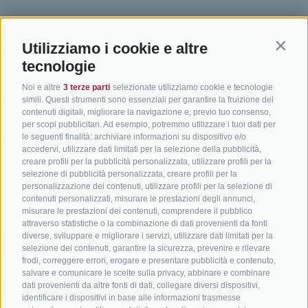
BIKEHOTELS
IN BICI IN ALTO
SERVIZI
Utilizziamo i cookie e altre
Contin
SÜDTIROL
ADIGE
INFORM
tecnologie
Hotel & pacchetti
Mountainbiking in Alto
Contatto
Noi e altre
3 terze parti
selezionate utilizziamo cookie e tecnologie
Adige
Pacchetti vacanze
Come arriv
simili. Questi strumenti sono essenziali per garantire la fruizione dei
contenuti digitali, migliorare la navigazione e, previo tuo consenso,
In bici da corsa in Alto
Buoni vacanza
Meteo
per scopi pubblicitari. Ad esempio, potremmo utilizzare i tuoi dati per
Adige
le seguenti finalità: archiviare informazioni su dispositivo e/o
Hot Deals
Eventi
accedervi, utilizzare dati limitati per la selezione della pubblicità,
Ciclabili in Alto Adige
Bike & Work
Catalogo
creare profili per la pubblicità personalizzata, utilizzare profili per la
Scuole bike
selezione di pubblicità personalizzata, creare profili per la
personalizzazione dei contenuti, utilizzare profili per la selezione di
Tutti i tour
contenuti personalizzati, misurare le prestazioni degli annunci,
misurare le prestazioni dei contenuti, comprendere il pubblico
attraverso statistiche o la combinazione di dati provenienti da fonti
diverse, sviluppare e migliorare i servizi, utilizzare dati limitati per la
selezione dei contenuti, garantire la sicurezza, prevenire e rilevare
frodi, correggere errori, erogare e presentare pubblicità e contenuto,
salvare e comunicare le scelte sulla privacy, abbinare e combinare
dati provenienti da altre fonti di dati, collegare diversi dispositivi,
info@bikehotels.it
identificare i dispositivi in base alle informazioni trasmesse