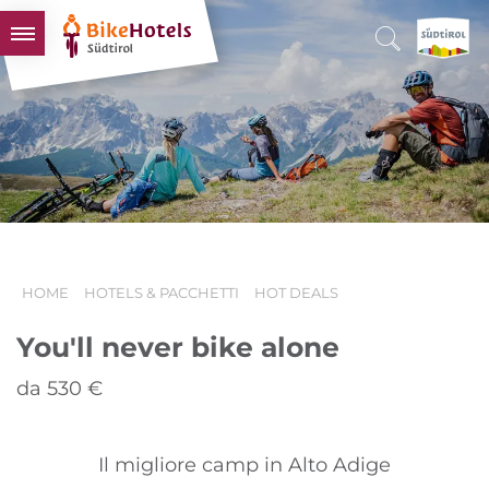
BIKEHOTELS
HOTELS & PACCHETTI
TOUR & TERRITORI
L'ALTO ADIGE & NOI
INFO UTILI
HOME
HOTELS & PACCHETTI
HOT DEALS
You'll never bike alone
da 530 €
Il migliore camp in Alto Adige