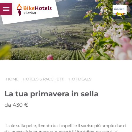
BIKEHOTELS
HOTELS & PACCHETTI
TOUR & TERRITORI
L'ALTO ADIGE & NOI
INFO UTILI
HOME
HOTELS & PACCHETTI
HOT DEALS
La tua primavera in sella
da 430 €
Il sole sulla pelle, il vento tra i capelli e il sorriso più ampio che ci
sia: questa è la primavera, questo è l’Alto Adige, questa è la