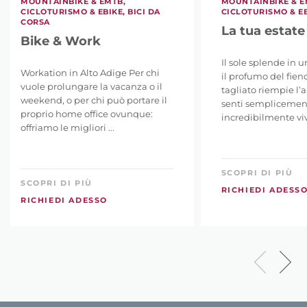
MOUNTAINBIKE & EMTB,
MOUNTAINBIKE & E
CICLOTURISMO & EBIKE, BICI DA
CICLOTURISMO & E
CORSA
La tua estate 
Bike & Work
Il sole splende in u
Workation in Alto Adige Per chi
il profumo del fie
vuole prolungare la vacanza o il
tagliato riempie l’ar
weekend, o per chi può portare il
senti semplicemen
proprio home office ovunque:
incredibilmente vivo 
offriamo le migliori ...
SCOPRI DI PIÙ
SCOPRI DI PIÙ
RICHIEDI ADESS
RICHIEDI ADESSO