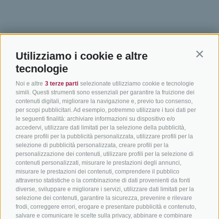
BIKEHOTELS
IN BICI IN ALTO
SERVIZI
Utilizziamo i cookie e altre
Contin
SÜDTIROL
ADIGE
INFORM
tecnologie
Hotel & pacchetti
Mountainbiking in Alto
Contatto
Noi e altre
3 terze parti
selezionate utilizziamo cookie e tecnologie
Adige
Pacchetti vacanze
Come arriv
simili. Questi strumenti sono essenziali per garantire la fruizione dei
contenuti digitali, migliorare la navigazione e, previo tuo consenso,
In bici da corsa in Alto
Buoni vacanza
Meteo
per scopi pubblicitari. Ad esempio, potremmo utilizzare i tuoi dati per
Adige
le seguenti finalità: archiviare informazioni su dispositivo e/o
Hot Deals
Eventi
accedervi, utilizzare dati limitati per la selezione della pubblicità,
Ciclabili in Alto Adige
Bike & Work
Catalogo
creare profili per la pubblicità personalizzata, utilizzare profili per la
Scuole bike
selezione di pubblicità personalizzata, creare profili per la
personalizzazione dei contenuti, utilizzare profili per la selezione di
Tutti i tour
contenuti personalizzati, misurare le prestazioni degli annunci,
misurare le prestazioni dei contenuti, comprendere il pubblico
attraverso statistiche o la combinazione di dati provenienti da fonti
diverse, sviluppare e migliorare i servizi, utilizzare dati limitati per la
selezione dei contenuti, garantire la sicurezza, prevenire e rilevare
frodi, correggere errori, erogare e presentare pubblicità e contenuto,
salvare e comunicare le scelte sulla privacy, abbinare e combinare