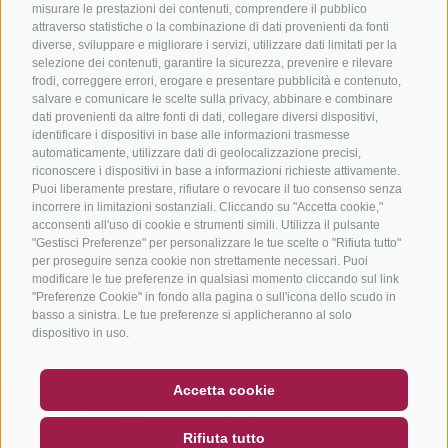
misurare le prestazioni dei contenuti, comprendere il pubblico
attraverso statistiche o la combinazione di dati provenienti da fonti
diverse, sviluppare e migliorare i servizi, utilizzare dati limitati per la
selezione dei contenuti, garantire la sicurezza, prevenire e rilevare
frodi, correggere errori, erogare e presentare pubblicità e contenuto,
salvare e comunicare le scelte sulla privacy, abbinare e combinare
dati provenienti da altre fonti di dati, collegare diversi dispositivi,
info@bikehotels.it
identificare i dispositivi in base alle informazioni trasmesse
automaticamente, utilizzare dati di geolocalizzazione precisi,
riconoscere i dispositivi in base a informazioni richieste attivamente.
ISCRIVITI ALLA NOSTRA NEWSLETTER
Puoi liberamente prestare, rifiutare o revocare il tuo consenso senza
incorrere in limitazioni sostanziali. Cliccando su "Accetta cookie,"
acconsenti all'uso di cookie e strumenti simili. Utilizza il pulsante
"Gestisci Preferenze" per personalizzare le tue scelte o "Rifiuta tutto"
per proseguire senza cookie non strettamente necessari. Puoi
modificare le tue preferenze in qualsiasi momento cliccando sul link
"Preferenze Cookie" in fondo alla pagina o sull'icona dello scudo in
ISCRIVITI ADESSO
basso a sinistra. Le tue preferenze si applicheranno al solo
dispositivo in uso.
BUONO
FAQ - GARANZIA DI QUALITÀ
Accetta cookie
NEWSLETTER
SOCIAL WALL
METEO
CREDITS
|
MAPPA DEL SITO
|
COOKIE POLICY
|
PRIVACY
|
Rifiuta tutto
PREFERENZE COOKIES