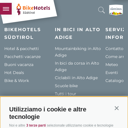
BIKEHOTELS
BIKEHOTELS
IN BICI IN ALTO
SERVIZI
SÜDTIROL
HOTELS & PACCHETTI
ADIGE
INFORM
TOUR & TERRITORI
Hotel & pacchetti
Mountainbiking in Alto
Contatto
Adige
Pacchetti vacanze
L'ALTO ADIGE & NOI
Come arriv
In bici da corsa in Alto
Buoni vacanza
Meteo
INFO UTILI
Adige
Hot Deals
Eventi
Ciclabili in Alto Adige
Bike & Work
Catalogo
Scuole bike
Tutti i tour
Utilizziamo i cookie e altre
Contin
tecnologie
Noi e altre
3 terze parti
selezionate utilizziamo cookie e tecnologie