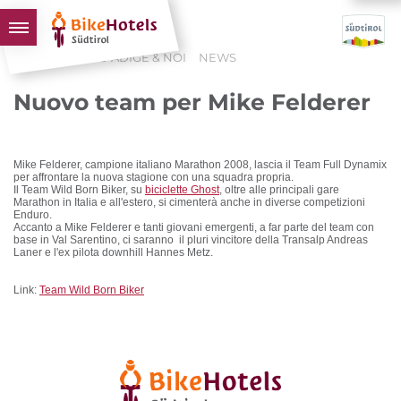
HOME
L'ALTO ADIGE & NOI
NEWS
BIKEHOTELS
Nuovo team per Mike Felderer
HOTELS & PACCHETTI
TOUR & TERRITORI
Mike Felderer, campione italiano Marathon 2008, lascia il Team Full Dynamix
L'ALTO ADIGE & NOI
per affrontare la nuova stagione con una squadra propria.
Il Team Wild Born Biker, su
biciclette Ghost
, oltre alle principali gare
Marathon in Italia e all'estero, si cimenterà anche in diverse competizioni
INFO UTILI
Enduro.
Accanto a Mike Felderer e tanti giovani emergenti, a far parte del team con
base in Val Sarentino, ci saranno il pluri vincitore della Transalp Andreas
Laner e l'ex pilota downhill Hannes Metz.
Link:
Team Wild Born Biker