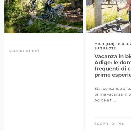
MICHI(EDI) - PIÙ 
SU 2 RUOTE
SCOPRI DI PIÙ
Vacanza in bic
Adige: le do
frequenti di c
prime esperi
Stai pensando di tr
prima vacanza in bi
Adige e ti ...
SCOPRI DI PIÙ