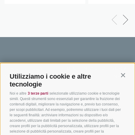
BIKEHOTELS
IN BICI IN ALTO
SERVIZI
Utilizziamo i cookie e altre
SÜDTIROL
ADIGE
INFORM
Contin
tecnologie
Hotel & pacchetti
Mountainbiking in Alto
Contatto
Noi e altre
3 terze parti
selezionate utilizziamo cookie e tecnologie
Adige
Pacchetti vacanze
Come arriv
simili. Questi strumenti sono essenziali per garantire la fruizione dei
In bici da corsa in Alto
contenuti digitali, migliorare la navigazione e, previo tuo consenso,
Buoni vacanza
Meteo
per scopi pubblicitari. Ad esempio, potremmo utilizzare i tuoi dati per
Adige
Hot Deals
Eventi
le seguenti finalità: archiviare informazioni su dispositivo e/o
Ciclabili in Alto Adige
accedervi, utilizzare dati limitati per la selezione della pubblicità,
Bike & Work
Catalogo
creare profili per la pubblicità personalizzata, utilizzare profili per la
Scuole bike
selezione di pubblicità personalizzata, creare profili per la