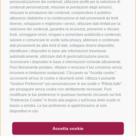
Tutti i tour
personalizzazione dei contenuti, utilizzare profili per la selezione di
contenuti personalizzati, misurare le prestazioni degli annunci,
misurare le prestazioni dei contenuti, comprendere il pubblico
attraverso statistiche o la combinazione di dati provenienti da fonti
diverse, sviluppare e migliorare i servizi, utilizzare dati limitati per la
selezione dei contenuti, garantire la sicurezza, prevenire e rilevare
frodi, correggere errori, erogare e presentare pubblicità e contenuto,
salvare e comunicare le scelte sulla privacy, abbinare e combinare
info@bikehotels.it
dati provenienti da altre fonti di dati, collegare diversi dispositivi,
identificare i dispositivi in base alle informazioni trasmesse
automaticamente, utilizzare dati di geolocalizzazione precisi,
riconoscere i dispositivi in base a informazioni richieste attivamente.
ISCRIVITI ALLA NOSTRA NEWSLETTER
Puoi liberamente prestare, rifiutare o revocare il tuo consenso senza
incorrere in limitazioni sostanziali. Cliccando su "Accetta cookie,"
acconsenti all'uso di cookie e strumenti simili. Utilizza il pulsante
"Gestisci Preferenze" per personalizzare le tue scelte o "Rifiuta tutto"
per proseguire senza cookie non strettamente necessari. Puoi
modificare le tue preferenze in qualsiasi momento cliccando sul link
ISCRIVITI ADESSO
"Preferenze Cookie" in fondo alla pagina o sull'icona dello scudo in
basso a sinistra. Le tue preferenze si applicheranno al solo
dispositivo in uso.
BUONO
FAQ - GARANZIA DI QUALITÀ
Accetta cookie
CREDITS
|
MAPPA DEL SITO
|
COOKIE POLICY
|
PRIVACY
|
NEWSLETTER
SOCIAL WALL
METEO