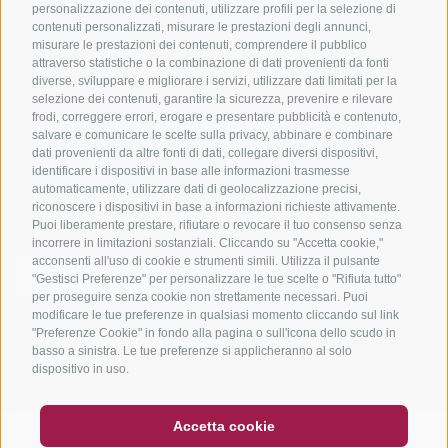
Tutti i tour
personalizzazione dei contenuti, utilizzare profili per la selezione di
contenuti personalizzati, misurare le prestazioni degli annunci,
misurare le prestazioni dei contenuti, comprendere il pubblico
attraverso statistiche o la combinazione di dati provenienti da fonti
diverse, sviluppare e migliorare i servizi, utilizzare dati limitati per la
selezione dei contenuti, garantire la sicurezza, prevenire e rilevare
frodi, correggere errori, erogare e presentare pubblicità e contenuto,
salvare e comunicare le scelte sulla privacy, abbinare e combinare
info@bikehotels.it
dati provenienti da altre fonti di dati, collegare diversi dispositivi,
identificare i dispositivi in base alle informazioni trasmesse
automaticamente, utilizzare dati di geolocalizzazione precisi,
riconoscere i dispositivi in base a informazioni richieste attivamente.
ISCRIVITI ALLA NOSTRA NEWSLETTER
Puoi liberamente prestare, rifiutare o revocare il tuo consenso senza
incorrere in limitazioni sostanziali. Cliccando su "Accetta cookie,"
acconsenti all'uso di cookie e strumenti simili. Utilizza il pulsante
"Gestisci Preferenze" per personalizzare le tue scelte o "Rifiuta tutto"
per proseguire senza cookie non strettamente necessari. Puoi
modificare le tue preferenze in qualsiasi momento cliccando sul link
ISCRIVITI ADESSO
"Preferenze Cookie" in fondo alla pagina o sull'icona dello scudo in
basso a sinistra. Le tue preferenze si applicheranno al solo
dispositivo in uso.
BUONO
FAQ - GARANZIA DI QUALITÀ
Accetta cookie
NEWSLETTER
SOCIAL WALL
METEO
CREDITS
|
MAPPA DEL SITO
|
COOKIE POLICY
|
PRIVACY
|