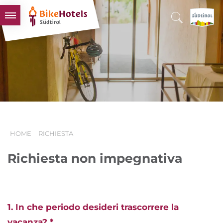
BIKEHOTELS
HOTELS & PACCHETTI
TOUR & TERRITORI
L'ALTO ADIGE & NOI
INFO UTILI
HOME
RICHIESTA
Richiesta non impegnativa
1. In che periodo desideri trascorrere la
vacanza? *