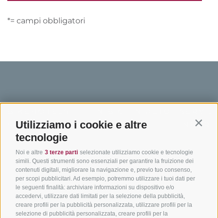
*= campi obbligatori
BIKEHOTELS
IN BICI IN ALTO
SERVIZI
Utilizziamo i cookie e altre
SÜDTIROL
ADIGE
INFORM
Contin
tecnologie
Hotel & pacchetti
Mountainbiking in Alto
Contatto
Noi e altre
3 terze parti
selezionate utilizziamo cookie e tecnologie
Adige
Pacchetti vacanze
Come arriv
simili. Questi strumenti sono essenziali per garantire la fruizione dei
In bici da corsa in Alto
contenuti digitali, migliorare la navigazione e, previo tuo consenso,
Buoni vacanza
Meteo
per scopi pubblicitari. Ad esempio, potremmo utilizzare i tuoi dati per
Adige
Hot Deals
Eventi
le seguenti finalità: archiviare informazioni su dispositivo e/o
Ciclabili in Alto Adige
accedervi, utilizzare dati limitati per la selezione della pubblicità,
Bike & Work
Catalogo
creare profili per la pubblicità personalizzata, utilizzare profili per la
Scuole bike
selezione di pubblicità personalizzata, creare profili per la