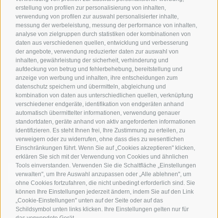
Radwege in Südtirol
Bike & Work
erstellung von profilen zur personalisierung von inhalten,
Bikeshops & Verleihe
verwendung von profilen zur auswahl personalisierter inhalte,
messung der werbeleistung, messung der performance von inhalten,
Bike-Schulen
analyse von zielgruppen durch statistiken oder kombinationen von
Tourenzentrale
daten aus verschiedenen quellen, entwicklung und verbesserung
der angebote, verwendung reduzierter daten zur auswahl von
inhalten, gewährleistung der sicherheit, verhinderung und
aufdeckung von betrug und fehlerbehebung, bereitstellung und
anzeige von werbung und inhalten, ihre entscheidungen zum
datenschutz speichern und übermitteln, abgleichung und
kombination von daten aus unterschiedlichen quellen, verknüpfung
verschiedener endgeräte, identifikation von endgeräten anhand
info@bikehotels.it
automatisch übermittelter informationen, verwendung genauer
standortdaten, geräte anhand von aktiv angeforderten informationen
identifizieren. Es steht Ihnen frei, Ihre Zustimmung zu erteilen, zu
verweigern oder zu widerrufen, ohne dass dies zu wesentlichen
MELDE DICH ZU UNSEREM NEWSLETTER AN!
Einschränkungen führt. Wenn Sie auf „Cookies akzeptieren" klicken,
erklären Sie sich mit der Verwendung von Cookies und ähnlichen
Tools einverstanden. Verwenden Sie die Schaltfläche „Einstellungen
verwalten", um Ihre Auswahl anzupassen oder „Alle ablehnen", um
ohne Cookies fortzufahren, die nicht unbedingt erforderlich sind. Sie
können Ihre Einstellungen jederzeit ändern, indem Sie auf den Link
JETZT ANMELDEN
„Cookie-Einstellungen" unten auf der Seite oder auf das
Schildsymbol unten links klicken. Ihre Einstellungen gelten nur für
das verwendete Gerät.