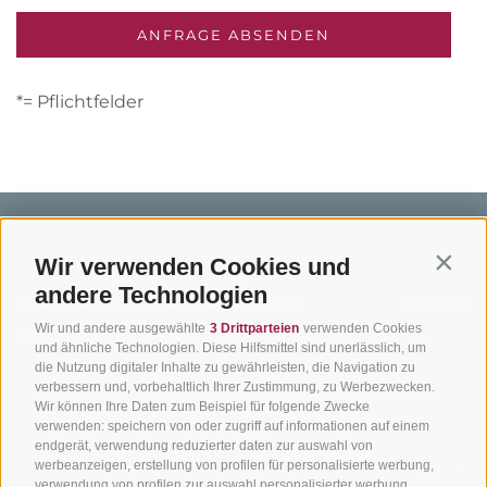
*= Pflichtfelder
Wir verwenden Cookies und
Contin
andere Technologien
BIKEHOTELS
BIKEN IN
SERVIC
Wir und andere ausgewählte
3 Drittparteien
verwenden Cookies
SÜDTIROL
SÜDTIROL
Kontakt
und ähnliche Technologien. Diese Hilfsmittel sind unerlässlich, um
die Nutzung digitaler Inhalte zu gewährleisten, die Navigation zu
Hotels & Pakete
Mountainbiken in
Anreise
verbessern und, vorbehaltlich Ihrer Zustimmung, zu Werbezwecken.
Südtirol
Urlaubspakete
Wir können Ihre Daten zum Beispiel für folgende Zwecke
Wetter
verwenden: speichern von oder zugriff auf informationen auf einem
Rennradfahren in
Unsere Gutscheine
Events
endgerät, verwendung reduzierter daten zur auswahl von
Südtirol
werbeanzeigen, erstellung von profilen für personalisierte werbung,
Hot Deals
Zum Katal
verwendung von profilen zur auswahl personalisierter werbung,