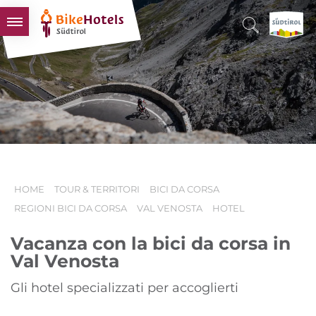
BIKEHOTELS
HOTELS & PACCHETTI
TOUR & TERRITORI
L'ALTO ADIGE & NOI
INFO UTILI
HOME
TOUR & TERRITORI
BICI DA CORSA
REGIONI BICI DA CORSA
VAL VENOSTA
HOTEL
Vacanza con la bici da corsa in
Val Venosta
Gli hotel specializzati per accoglierti