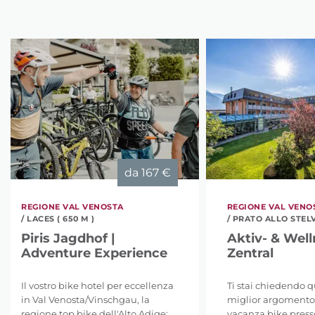
da
167 €
REGIONE VAL VENOSTA
REGIONE VAL VENO
/ LACES ( 650 M )
/ PRATO ALLO STELVI
Piris Jagdhof |
Aktiv- & Well
Adventure Experience
Zentral
Il vostro bike hotel per eccellenza
Ti stai chiedendo qu
in Val Venosta/Vinschgau, la
miglior argomento
regione top bike dell'Alto Adige:
vacanza bike presso