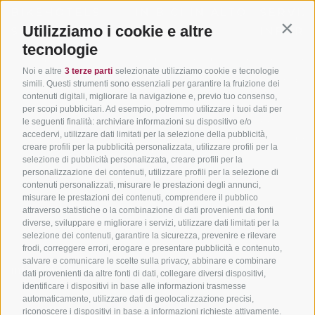
BIKEHOTELS
IN BICI IN ALTO
SERVIZI
Utilizziamo i cookie e altre
SÜDTIROL
ADIGE
INFORM
Contin
tecnologie
Hotel & pacchetti
Mountainbiking in Alto
Contatto
Noi e altre
3 terze parti
selezionate utilizziamo cookie e tecnologie
Adige
Pacchetti vacanze
Come arriv
simili. Questi strumenti sono essenziali per garantire la fruizione dei
In bici da corsa in Alto
contenuti digitali, migliorare la navigazione e, previo tuo consenso,
Buoni vacanza
Meteo
per scopi pubblicitari. Ad esempio, potremmo utilizzare i tuoi dati per
Adige
Hot Deals
Eventi
le seguenti finalità: archiviare informazioni su dispositivo e/o
Ciclabili in Alto Adige
accedervi, utilizzare dati limitati per la selezione della pubblicità,
Bike & Work
Catalogo
creare profili per la pubblicità personalizzata, utilizzare profili per la
Scuole bike
selezione di pubblicità personalizzata, creare profili per la
Tutti i tour
personalizzazione dei contenuti, utilizzare profili per la selezione di
contenuti personalizzati, misurare le prestazioni degli annunci,
misurare le prestazioni dei contenuti, comprendere il pubblico
attraverso statistiche o la combinazione di dati provenienti da fonti
diverse, sviluppare e migliorare i servizi, utilizzare dati limitati per la
selezione dei contenuti, garantire la sicurezza, prevenire e rilevare
frodi, correggere errori, erogare e presentare pubblicità e contenuto,
salvare e comunicare le scelte sulla privacy, abbinare e combinare
info@bikehotels.it
dati provenienti da altre fonti di dati, collegare diversi dispositivi,
identificare i dispositivi in base alle informazioni trasmesse
automaticamente, utilizzare dati di geolocalizzazione precisi,
riconoscere i dispositivi in base a informazioni richieste attivamente.