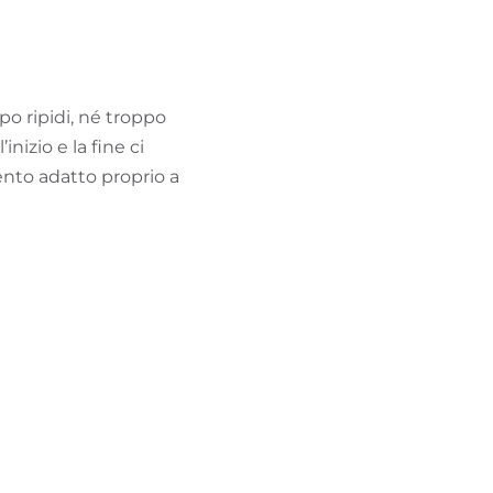
TROVA BIKEHOTEL
PACCHETTI VACANZE
ppo ripidi, né troppo
inizio e la fine ci
ento adatto proprio a