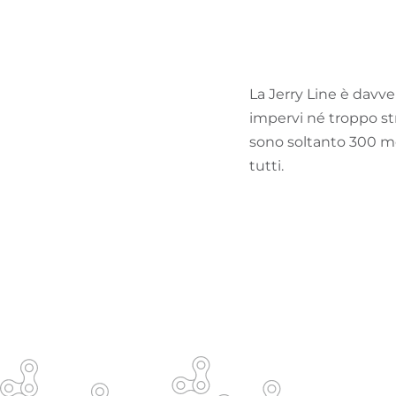
La Jerry Line è davver
impervi né troppo stret
sono soltanto 300 me
tutti.