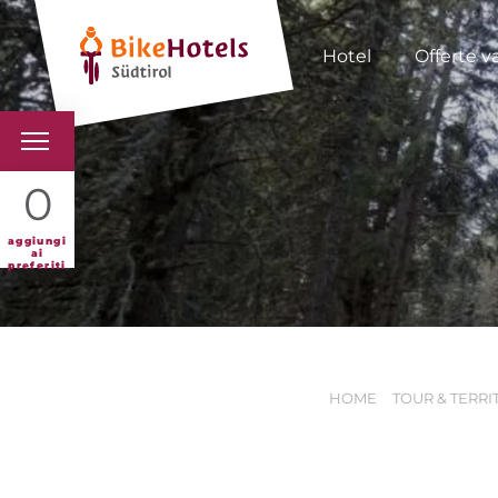
Hotel
Offerte v
BIKEHOTELS
0
HOTELS & PACCHETTI
aggiungi
ai
preferiti
TOUR & TERRITORI
L'ALTO ADIGE & NOI
HOME
TOUR & TERRI
INFO UTILI