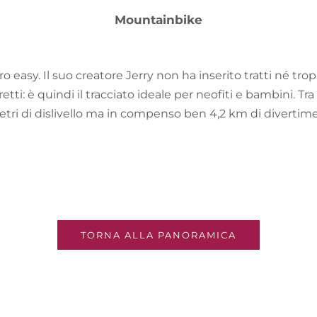
Mountainbike
o easy. Il suo creatore Jerry non ha inserito tratti né tro
ti: è quindi il tracciato ideale per neofiti e bambini. Tra l’
tri di dislivello ma in compenso ben 4,2 km di divertim
TORNA ALLA PANORAMICA