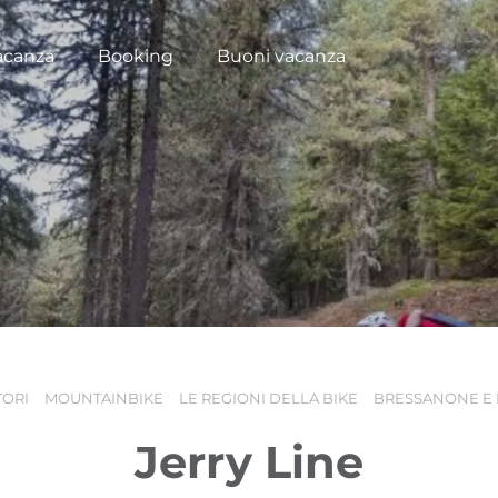
acanza
Booking
Buoni vacanza
TORI
MOUNTAINBIKE
LE REGIONI DELLA BIKE
BRESSANONE E 
Jerry Line