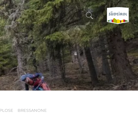
CERCA E PRENOTA
SCOPRI L'ALTO ADIGE
QUANDO?
-
DOVE?
PLOSE
BRESSANONE
COSA?