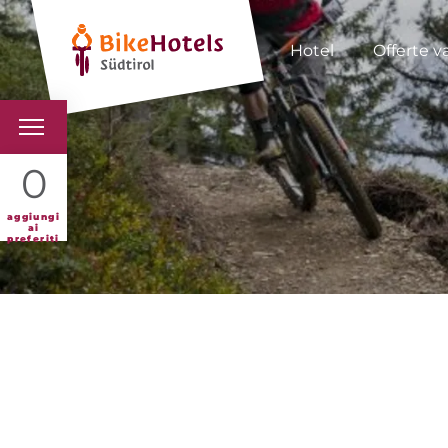
Hotel
Offerte v
BIKEHOTELS
0
HOTELS & PACCHETTI
aggiungi
ai
preferiti
TOUR & TERRITORI
L'ALTO ADIGE & NOI
INFO UTILI