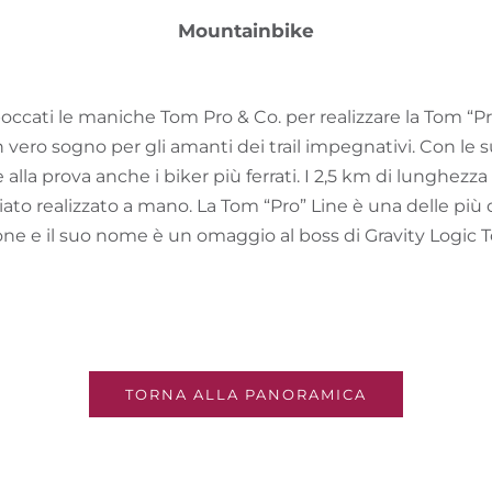
Mountainbike
occati le maniche Tom Pro & Co. per realizzare la Tom “Pr
vero sogno per gli amanti dei trail impegnativi. Con le sue 
 alla prova anche i biker più ferrati. I 2,5 km di lunghez
ato realizzato a mano. La Tom “Pro” Line è una delle più dif
ne e il suo nome è un omaggio al boss di Gravity Logic 
TORNA ALLA PANORAMICA