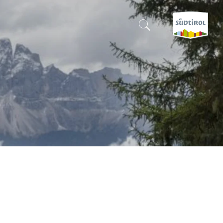
CERCA E PRENOTA
SCOPRI L'ALTO ADIGE
QUANDO?
-
DOVE?
COSA?