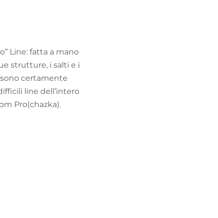
TROVA BIKEHOTEL
PACCHETTI VACANZE
o” Line: fatta a mano
strutture, i salti e i
za sono certamente
ficili line dell’intero
Tom Pro(chazka).