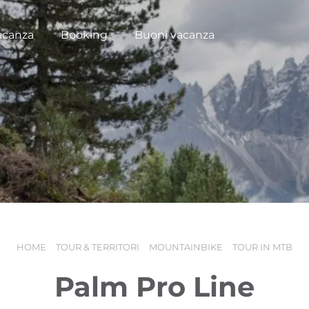
acanza
Booking
Buoni vacanza
HOME
TOUR & TERRITORI
MOUNTAINBIKE
TOUR IN MTB
Palm Pro Line