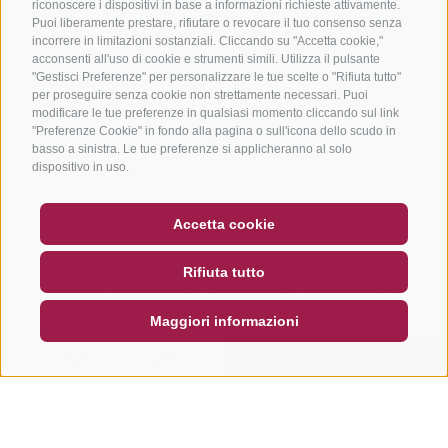
riconoscere i dispositivi in base a informazioni richieste attivamente.
Puoi liberamente prestare, rifiutare o revocare il tuo consenso senza
incorrere in limitazioni sostanziali. Cliccando su "Accetta cookie,"
acconsenti all'uso di cookie e strumenti simili. Utilizza il pulsante
"Gestisci Preferenze" per personalizzare le tue scelte o "Rifiuta tutto"
per proseguire senza cookie non strettamente necessari. Puoi
modificare le tue preferenze in qualsiasi momento cliccando sul link
"Preferenze Cookie" in fondo alla pagina o sull'icona dello scudo in
basso a sinistra. Le tue preferenze si applicheranno al solo
dispositivo in uso.
BUONO
FAQ - GARANZIA DI QUALITÀ
Accetta cookie
NEWSLETTER
SOCIAL WALL
METEO
Rifiuta tutto
DE
IT
EN
Altri tour in questa regione
Maggiori informazioni
CERCA E PRENOTA
RICHIESTA RAPIDA