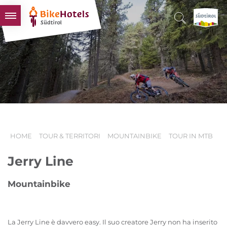
BIKEHOTELS
HOTELS & PACCHETTI
TOUR & TERRITORI
L'ALTO ADIGE & NOI
INFO UTILI
HOME
TOUR & TERRITORI
MOUNTAINBIKE
TOUR IN MTB
Jerry Line
Mountainbike
La Jerry Line è davvero easy. Il suo creatore Jerry non ha inserito