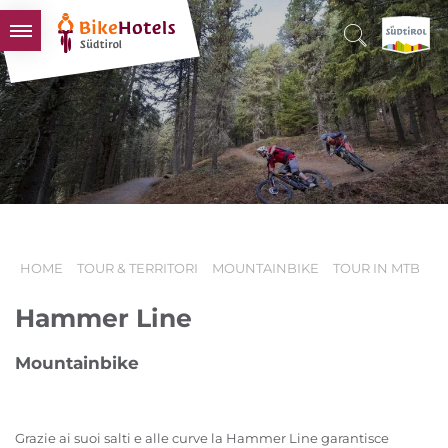
BIKEHOTELS
HOTELS & PACCHETTI
TOUR & TERRITORI
L'ALTO ADIGE & NOI
INFO UTILI
HOME
TOUR & TERRITORI
MOUNTAINBIKE
TOUR IN MTB
Hammer Line
Mountainbike
Grazie ai suoi salti e alle curve la Hammer Line garantisce