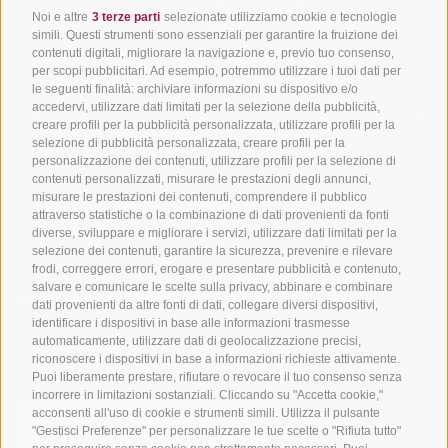
Noi e altre
3 terze parti
selezionate utilizziamo cookie e tecnologie
Adige
Pacchetti vacanze
Come arriv
simili. Questi strumenti sono essenziali per garantire la fruizione dei
In bici da corsa in Alto
contenuti digitali, migliorare la navigazione e, previo tuo consenso,
Buoni vacanza
Meteo
per scopi pubblicitari. Ad esempio, potremmo utilizzare i tuoi dati per
Adige
Hot Deals
Eventi
le seguenti finalità: archiviare informazioni su dispositivo e/o
Ciclabili in Alto Adige
accedervi, utilizzare dati limitati per la selezione della pubblicità,
Bike & Work
Catalogo
creare profili per la pubblicità personalizzata, utilizzare profili per la
Scuole bike
selezione di pubblicità personalizzata, creare profili per la
Tutti i tour
personalizzazione dei contenuti, utilizzare profili per la selezione di
contenuti personalizzati, misurare le prestazioni degli annunci,
misurare le prestazioni dei contenuti, comprendere il pubblico
attraverso statistiche o la combinazione di dati provenienti da fonti
diverse, sviluppare e migliorare i servizi, utilizzare dati limitati per la
selezione dei contenuti, garantire la sicurezza, prevenire e rilevare
frodi, correggere errori, erogare e presentare pubblicità e contenuto,
salvare e comunicare le scelte sulla privacy, abbinare e combinare
info@bikehotels.it
dati provenienti da altre fonti di dati, collegare diversi dispositivi,
identificare i dispositivi in base alle informazioni trasmesse
automaticamente, utilizzare dati di geolocalizzazione precisi,
riconoscere i dispositivi in base a informazioni richieste attivamente.
ISCRIVITI ALLA NOSTRA NEWSLETTER
Puoi liberamente prestare, rifiutare o revocare il tuo consenso senza
incorrere in limitazioni sostanziali. Cliccando su "Accetta cookie,"
acconsenti all'uso di cookie e strumenti simili. Utilizza il pulsante
"Gestisci Preferenze" per personalizzare le tue scelte o "Rifiuta tutto"