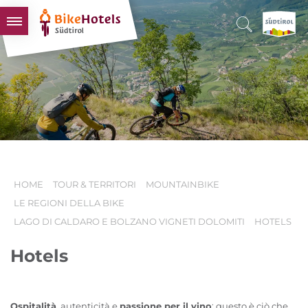
BIKEHOTELS
HOTELS & PACCHETTI
TOUR & TERRITORI
L'ALTO ADIGE & NOI
INFO UTILI
HOME
TOUR & TERRITORI
MOUNTAINBIKE
LE REGIONI DELLA BIKE
LAGO DI CALDARO E BOLZANO VIGNETI DOLOMITI
HOTELS
Hotels
Ospitalità
, autenticità e
passione per il vino
: questo è ciò che