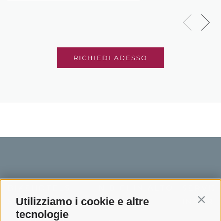
RICHIEDI ADESSO
BIKEHOTELS
IN BICI IN ALTO
SERVIZI
Utilizziamo i cookie e altre
SÜDTIROL
ADIGE
INFORM
Contin
tecnologie
Hotel & pacchetti
Mountainbiking in Alto
Contatto