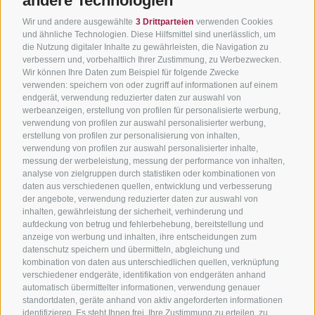
andere Technologien
BIKEHOTELS
BIKEN IN
SERVIC
Wir und andere ausgewählte
3 Drittparteien
verwenden Cookies
SÜDTIROL
SÜDTIROL
Kontakt
und ähnliche Technologien. Diese Hilfsmittel sind unerlässlich, um
die Nutzung digitaler Inhalte zu gewährleisten, die Navigation zu
Hotels & Pakete
Mountainbiken in
Anreise
verbessern und, vorbehaltlich Ihrer Zustimmung, zu Werbezwecken.
Südtirol
Urlaubspakete
Wetter
Wir können Ihre Daten zum Beispiel für folgende Zwecke
verwenden: speichern von oder zugriff auf informationen auf einem
Rennradfahren in
Unsere Gutscheine
Events
endgerät, verwendung reduzierter daten zur auswahl von
Südtirol
werbeanzeigen, erstellung von profilen für personalisierte werbung,
Hot Deals
Zum Katal
verwendung von profilen zur auswahl personalisierter werbung,
Radwege in Südtirol
Bike & Work
erstellung von profilen zur personalisierung von inhalten,
Bikeshops & Verleihe
verwendung von profilen zur auswahl personalisierter inhalte,
messung der werbeleistung, messung der performance von inhalten,
Bike-Schulen
analyse von zielgruppen durch statistiken oder kombinationen von
Tourenzentrale
daten aus verschiedenen quellen, entwicklung und verbesserung
der angebote, verwendung reduzierter daten zur auswahl von
inhalten, gewährleistung der sicherheit, verhinderung und
aufdeckung von betrug und fehlerbehebung, bereitstellung und
anzeige von werbung und inhalten, ihre entscheidungen zum
datenschutz speichern und übermitteln, abgleichung und
kombination von daten aus unterschiedlichen quellen, verknüpfung
verschiedener endgeräte, identifikation von endgeräten anhand
info@bikehotels.it
automatisch übermittelter informationen, verwendung genauer
standortdaten, geräte anhand von aktiv angeforderten informationen
identifizieren. Es steht Ihnen frei, Ihre Zustimmung zu erteilen, zu