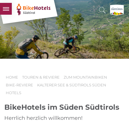
BIKEHOTELS
HOTELS & PAKETE
TOUREN & REVIERE
SÜDTIROL & WIR
SCHLUSSLICHTER
HOME
TOUREN & REVIERE
ZUM MOUNTAINBIKEN
BIKE-REVIERE
KALTERER SEE & SÜDTIROLS SÜDEN
HOTELS
BikeHotels im Süden Südtirols
Herrlich herzlich willkommen!