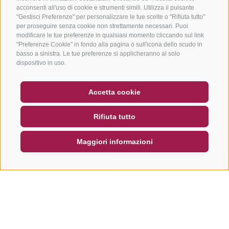
acconsenti all'uso di cookie e strumenti simili. Utilizza il pulsante
"Gestisci Preferenze" per personalizzare le tue scelte o "Rifiuta tutto"
per proseguire senza cookie non strettamente necessari. Puoi
modificare le tue preferenze in qualsiasi momento cliccando sul link
"Preferenze Cookie" in fondo alla pagina o sull'icona dello scudo in
basso a sinistra. Le tue preferenze si applicheranno al solo
dispositivo in uso.
BUONO
FAQ - GARANZIA DI QUALITÀ
Accetta cookie
NEWSLETTER
SOCIAL WALL
METEO
Rifiuta tutto
DE
IT
EN
Maggiori informazioni
CERCA E PRENOTA
RICHIESTA RAPIDA