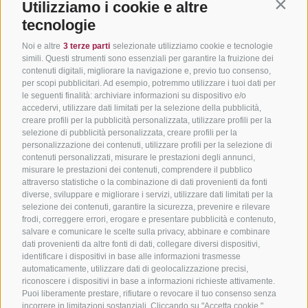
Utilizziamo i cookie e altre
Contin
tecnologie
Noi e altre
3 terze parti
selezionate utilizziamo cookie e tecnologie
simili. Questi strumenti sono essenziali per garantire la fruizione dei
contenuti digitali, migliorare la navigazione e, previo tuo consenso,
per scopi pubblicitari. Ad esempio, potremmo utilizzare i tuoi dati per
le seguenti finalità: archiviare informazioni su dispositivo e/o
accedervi, utilizzare dati limitati per la selezione della pubblicità,
creare profili per la pubblicità personalizzata, utilizzare profili per la
selezione di pubblicità personalizzata, creare profili per la
personalizzazione dei contenuti, utilizzare profili per la selezione di
contenuti personalizzati, misurare le prestazioni degli annunci,
misurare le prestazioni dei contenuti, comprendere il pubblico
attraverso statistiche o la combinazione di dati provenienti da fonti
diverse, sviluppare e migliorare i servizi, utilizzare dati limitati per la
selezione dei contenuti, garantire la sicurezza, prevenire e rilevare
frodi, correggere errori, erogare e presentare pubblicità e contenuto,
salvare e comunicare le scelte sulla privacy, abbinare e combinare
dati provenienti da altre fonti di dati, collegare diversi dispositivi,
identificare i dispositivi in base alle informazioni trasmesse
automaticamente, utilizzare dati di geolocalizzazione precisi,
riconoscere i dispositivi in base a informazioni richieste attivamente.
Puoi liberamente prestare, rifiutare o revocare il tuo consenso senza
incorrere in limitazioni sostanziali. Cliccando su "Accetta cookie,"