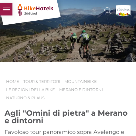
BIKEHOTELS
HOTELS & PACCHETTI
TOUR & TERRITORI
L'ALTO ADIGE & NOI
INFO UTILI
HOME
TOUR & TERRITORI
MOUNTAINBIKE
LE REGIONI DELLA BIKE
MERANO E DINTORNI
NATURNO & PLAUS
Agli "Omini di pietra" a Merano
e dintorni
Favoloso tour panoramico sopra Avelengo e