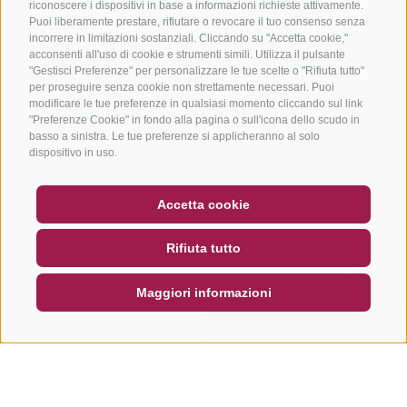
riconoscere i dispositivi in base a informazioni richieste attivamente.
Puoi liberamente prestare, rifiutare o revocare il tuo consenso senza
incorrere in limitazioni sostanziali. Cliccando su "Accetta cookie,"
acconsenti all'uso di cookie e strumenti simili. Utilizza il pulsante
"Gestisci Preferenze" per personalizzare le tue scelte o "Rifiuta tutto"
per proseguire senza cookie non strettamente necessari. Puoi
modificare le tue preferenze in qualsiasi momento cliccando sul link
"Preferenze Cookie" in fondo alla pagina o sull'icona dello scudo in
basso a sinistra. Le tue preferenze si applicheranno al solo
dispositivo in uso.
BUONO
FAQ - GARANZIA DI QUALITÀ
Accetta cookie
NEWSLETTER
SOCIAL WALL
METEO
Rifiuta tutto
DE
IT
EN
Maggiori informazioni
CERCA E PRENOTA
RICHIESTA RAPIDA