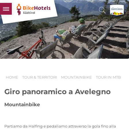
BIKEHOTELS
HOTELS & PACCHETTI
TOUR & TERRITORI
L'ALTO ADIGE & NOI
INFO UTILI
HOME
TOUR & TERRITORI
MOUNTAINBIKE
TOUR IN MTB
Giro panoramico a Avelegno
Mountainbike
Partiamo da Halfing e pedaliamo attraverso la gola fino alla