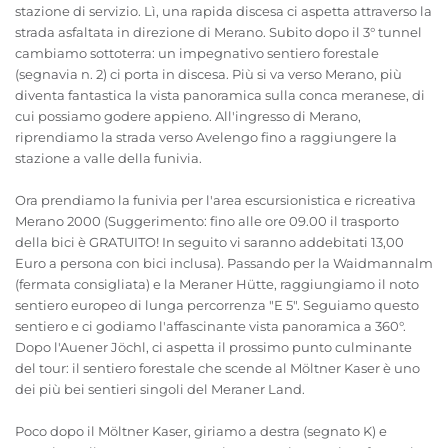
stazione di servizio. Lì, una rapida discesa ci aspetta attraverso la
strada asfaltata in direzione di Merano. Subito dopo il 3° tunnel
cambiamo sottoterra: un impegnativo sentiero forestale
(segnavia n. 2) ci porta in discesa. Più si va verso Merano, più
diventa fantastica la vista panoramica sulla conca meranese, di
cui possiamo godere appieno. All'ingresso di Merano,
riprendiamo la strada verso Avelengo fino a raggiungere la
stazione a valle della funivia.
Ora prendiamo la funivia per l'area escursionistica e ricreativa
Merano 2000 (Suggerimento: fino alle ore 09.00 il trasporto
della bici è GRATUITO! In seguito vi saranno addebitati 13,00
Euro a persona con bici inclusa). Passando per la Waidmannalm
(fermata consigliata) e la Meraner Hütte, raggiungiamo il noto
sentiero europeo di lunga percorrenza "E 5". Seguiamo questo
sentiero e ci godiamo l'affascinante vista panoramica a 360°.
Dopo l'Auener Jöchl, ci aspetta il prossimo punto culminante
del tour: il sentiero forestale che scende al Möltner Kaser è uno
dei più bei sentieri singoli del Meraner Land.
Poco dopo il Möltner Kaser, giriamo a destra (segnato K) e