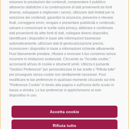
misurare le prestazioni dei contenuti, comprendere il pubblico
attraverso statistiche o la combinazione di dati provenienti da fonti
diverse, sviluppare e migliorare i servizi, utilizzare dati limitati per la
selezione dei contenuti, garantire la sicurezza, prevenire e rilevare
frodi, correggere errori, erogare e presentare pubblicità e contenuto,
salvare e comunicare le scelte sulla privacy, abbinare e combinare
dati provenienti da altre fonti di dati, collegare diversi dispositivi,
identificare i dispositivi in base alle informazioni trasmesse
automaticamente, utilizzare dati di geolocalizzazione precisi,
riconoscere i dispositivi in base a informazioni richieste attivamente.
Puoi liberamente prestare, rifiutare o revocare il tuo consenso senza
incorrere in limitazioni sostanziali. Cliccando su "Accetta cookie,"
acconsenti all'uso di cookie e strumenti simili. Utilizza il pulsante
"Gestisci Preferenze" per personalizzare le tue scelte o "Rifiuta tutto"
per proseguire senza cookie non strettamente necessari. Puoi
modificare le tue preferenze in qualsiasi momento cliccando sul link
"Preferenze Cookie" in fondo alla pagina o sull'icona dello scudo in
basso a sinistra. Le tue preferenze si applicheranno al solo
dispositivo in uso.
BUONO
FAQ - GARANZIA DI QUALITÀ
Accetta cookie
NEWSLETTER
SOCIAL WALL
METEO
Rifiuta tutto
DE
IT
EN