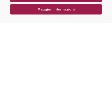
Maggiori informazioni
CERCA E PRENOTA
RICHIESTA RAPIDA
Altri tour in questa regione