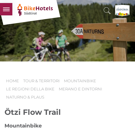
BIKEHOTELS
HOTELS & PACCHETTI
TOUR & TERRITORI
L'ALTO ADIGE & NOI
INFO UTILI
HOME
TOUR & TERRITORI
MOUNTAINBIKE
LE REGIONI DELLA BIKE
MERANO E DINTORNI
NATURNO & PLAUS
Ötzi Flow Trail
Mountainbike