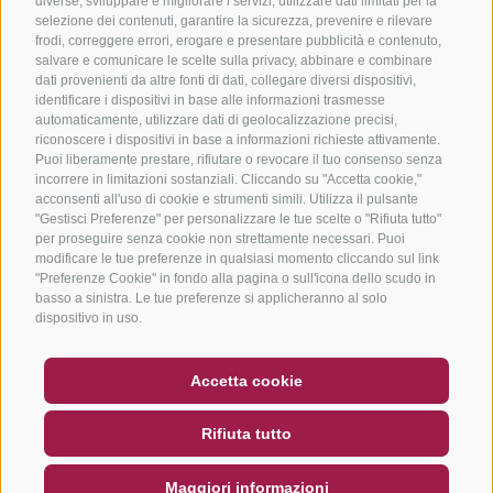
diverse, sviluppare e migliorare i servizi, utilizzare dati limitati per la
selezione dei contenuti, garantire la sicurezza, prevenire e rilevare
frodi, correggere errori, erogare e presentare pubblicità e contenuto,
salvare e comunicare le scelte sulla privacy, abbinare e combinare
dati provenienti da altre fonti di dati, collegare diversi dispositivi,
identificare i dispositivi in base alle informazioni trasmesse
automaticamente, utilizzare dati di geolocalizzazione precisi,
riconoscere i dispositivi in base a informazioni richieste attivamente.
Puoi liberamente prestare, rifiutare o revocare il tuo consenso senza
incorrere in limitazioni sostanziali. Cliccando su "Accetta cookie,"
acconsenti all'uso di cookie e strumenti simili. Utilizza il pulsante
"Gestisci Preferenze" per personalizzare le tue scelte o "Rifiuta tutto"
per proseguire senza cookie non strettamente necessari. Puoi
modificare le tue preferenze in qualsiasi momento cliccando sul link
"Preferenze Cookie" in fondo alla pagina o sull'icona dello scudo in
basso a sinistra. Le tue preferenze si applicheranno al solo
dispositivo in uso.
BUONO
FAQ - GARANZIA DI QUALITÀ
Accetta cookie
NEWSLETTER
SOCIAL WALL
METEO
Rifiuta tutto
DE
IT
EN
Maggiori informazioni