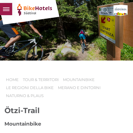
BIKEHOTELS
HOTELS & PACCHETTI
TOUR & TERRITORI
L'ALTO ADIGE & NOI
INFO UTILI
HOME
TOUR & TERRITORI
MOUNTAINBIKE
LE REGIONI DELLA BIKE
MERANO E DINTORNI
NATURNO & PLAUS
Ötzi-Trail
Mountainbike