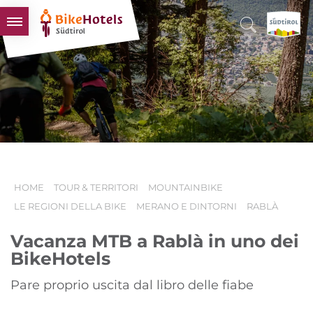
BIKEHOTELS
HOTELS & PACCHETTI
TOUR & TERRITORI
L'ALTO ADIGE & NOI
INFO UTILI
HOME
TOUR & TERRITORI
MOUNTAINBIKE
LE REGIONI DELLA BIKE
MERANO E DINTORNI
RABLÀ
Vacanza MTB a Rablà in uno dei
BikeHotels
Pare proprio uscita dal libro delle fiabe