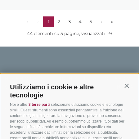
«
‹
1
2
3
4
5
›
»
44 elementi su 5 pagine, visualizzati 1-9
BIKEHOTELS
IN BICI IN ALTO
SERVIZI
Utilizziamo i cookie e altre
SÜDTIROL
ADIGE
INFORM
Contin
tecnologie
Hotel & pacchetti
Mountainbiking in Alto
Contatto
Noi e altre
3 terze parti
selezionate utilizziamo cookie e tecnologie
Adige
Pacchetti vacanze
Come arriv
simili. Questi strumenti sono essenziali per garantire la fruizione dei
In bici da corsa in Alto
contenuti digitali, migliorare la navigazione e, previo tuo consenso,
Buoni vacanza
Meteo
per scopi pubblicitari. Ad esempio, potremmo utilizzare i tuoi dati per
Adige
Hot Deals
Eventi
le seguenti finalità: archiviare informazioni su dispositivo e/o
Ciclabili in Alto Adige
accedervi, utilizzare dati limitati per la selezione della pubblicità,
Bike & Work
Catalogo
creare profili per la pubblicità personalizzata, utilizzare profili per la