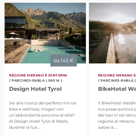
da
145 €
REGIONE MERANO E DINTORNI
REGIONE MERANO E
/ PARCINES-RABLÁ ( 560 M )
/ PARCINES-RABLÁ (
Design Hotel Tyrol
BikeHotel Wa
Sei alla ricerca del perfetto mix tra
Il BikeHotel Waldho
bike e wellness, magari con
tuo passe-partout p
un’abbondante porzione di stile?
del trail in Val Veno
Al Design Hotel Tyrol di Rablà,
regione di Merano. 
durante la tua ...
adora la ...