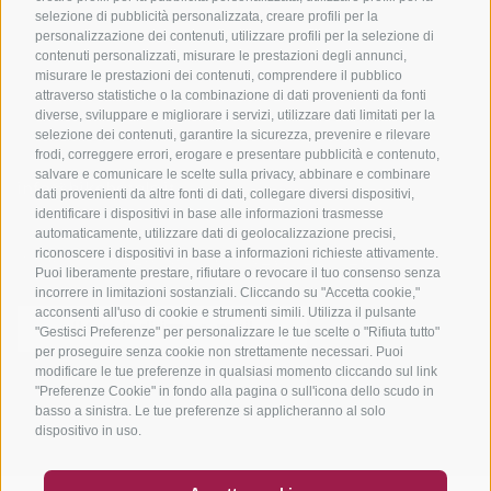
Scuole bike
selezione di pubblicità personalizzata, creare profili per la
Tutti i tour
personalizzazione dei contenuti, utilizzare profili per la selezione di
contenuti personalizzati, misurare le prestazioni degli annunci,
misurare le prestazioni dei contenuti, comprendere il pubblico
attraverso statistiche o la combinazione di dati provenienti da fonti
diverse, sviluppare e migliorare i servizi, utilizzare dati limitati per la
selezione dei contenuti, garantire la sicurezza, prevenire e rilevare
frodi, correggere errori, erogare e presentare pubblicità e contenuto,
salvare e comunicare le scelte sulla privacy, abbinare e combinare
info@bikehotels.it
dati provenienti da altre fonti di dati, collegare diversi dispositivi,
identificare i dispositivi in base alle informazioni trasmesse
automaticamente, utilizzare dati di geolocalizzazione precisi,
riconoscere i dispositivi in base a informazioni richieste attivamente.
ISCRIVITI ALLA NOSTRA NEWSLETTER
Puoi liberamente prestare, rifiutare o revocare il tuo consenso senza
incorrere in limitazioni sostanziali. Cliccando su "Accetta cookie,"
acconsenti all'uso di cookie e strumenti simili. Utilizza il pulsante
"Gestisci Preferenze" per personalizzare le tue scelte o "Rifiuta tutto"
per proseguire senza cookie non strettamente necessari. Puoi
modificare le tue preferenze in qualsiasi momento cliccando sul link
ISCRIVITI ADESSO
"Preferenze Cookie" in fondo alla pagina o sull'icona dello scudo in
basso a sinistra. Le tue preferenze si applicheranno al solo
dispositivo in uso.
BUONO
FAQ - GARANZIA DI QUALITÀ