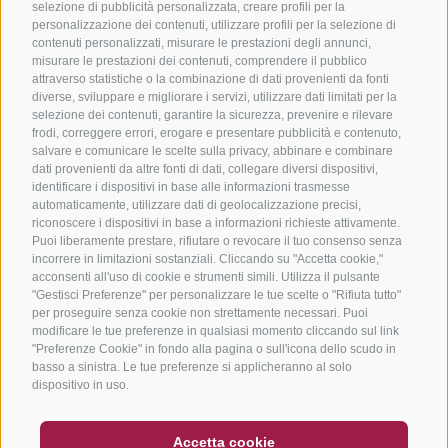
selezione di pubblicità personalizzata, creare profili per la
personalizzazione dei contenuti, utilizzare profili per la selezione di
contenuti personalizzati, misurare le prestazioni degli annunci,
misurare le prestazioni dei contenuti, comprendere il pubblico
attraverso statistiche o la combinazione di dati provenienti da fonti
diverse, sviluppare e migliorare i servizi, utilizzare dati limitati per la
selezione dei contenuti, garantire la sicurezza, prevenire e rilevare
frodi, correggere errori, erogare e presentare pubblicità e contenuto,
salvare e comunicare le scelte sulla privacy, abbinare e combinare
dati provenienti da altre fonti di dati, collegare diversi dispositivi,
identificare i dispositivi in base alle informazioni trasmesse
automaticamente, utilizzare dati di geolocalizzazione precisi,
riconoscere i dispositivi in base a informazioni richieste attivamente.
Puoi liberamente prestare, rifiutare o revocare il tuo consenso senza
incorrere in limitazioni sostanziali. Cliccando su "Accetta cookie,"
acconsenti all'uso di cookie e strumenti simili. Utilizza il pulsante
"Gestisci Preferenze" per personalizzare le tue scelte o "Rifiuta tutto"
per proseguire senza cookie non strettamente necessari. Puoi
modificare le tue preferenze in qualsiasi momento cliccando sul link
"Preferenze Cookie" in fondo alla pagina o sull'icona dello scudo in
basso a sinistra. Le tue preferenze si applicheranno al solo
dispositivo in uso.
BUONO
FAQ - GARANZIA DI QUALITÀ
Accetta cookie