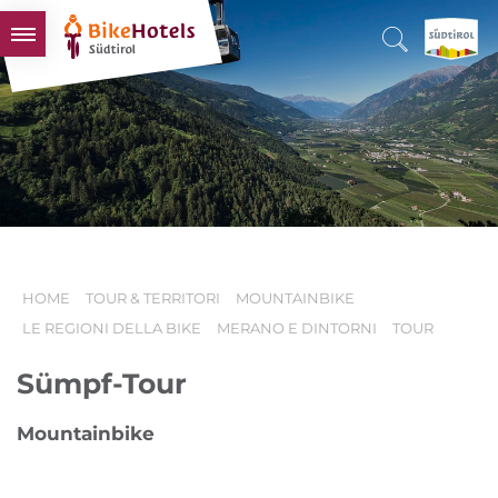
BIKEHOTELS
HOTELS & PACCHETTI
TOUR & TERRITORI
L'ALTO ADIGE & NOI
INFO UTILI
HOME
TOUR & TERRITORI
MOUNTAINBIKE
LE REGIONI DELLA BIKE
MERANO E DINTORNI
TOUR
Sümpf-Tour
Mountainbike