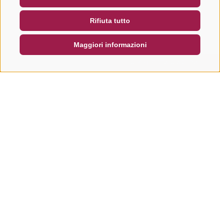
NEWSLETTER
SOCIAL WALL
METEO
Rifiuta tutto
DE
IT
EN
Maggiori informazioni
CERCA E PRENOTA
RICHIESTA RAPIDA