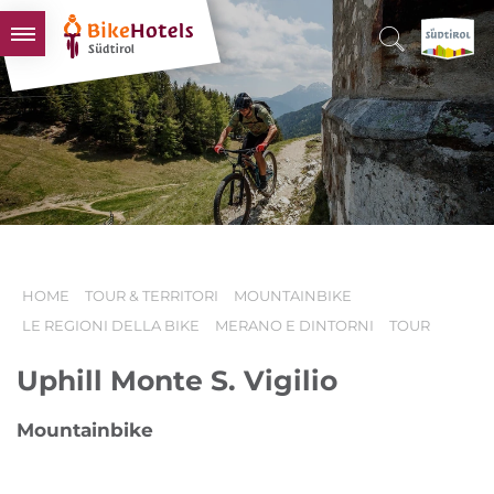
BIKEHOTELS
HOTELS & PACCHETTI
TOUR & TERRITORI
L'ALTO ADIGE & NOI
INFO UTILI
HOME
TOUR & TERRITORI
MOUNTAINBIKE
LE REGIONI DELLA BIKE
MERANO E DINTORNI
TOUR
Uphill Monte S. Vigilio
Mountainbike