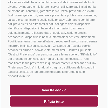
attraverso statistiche o la combinazione di dati provenienti da fonti
diverse, sviluppare e migliorare i servizi, utilizzare dati limitati per la
selezione dei contenuti, garantire la sicurezza, prevenire e rilevare
frodi, correggere errori, erogare e presentare pubblicità e contenuto,
salvare e comunicare le scelte sulla privacy, abbinare e combinare
dati provenienti da altre fonti di dati, collegare diversi dispositivi,
identificare i dispositivi in base alle informazioni trasmesse
automaticamente, utilizzare dati di geolocalizzazione precisi,
riconoscere i dispositivi in base a informazioni richieste attivamente.
Puoi liberamente prestare, rifiutare o revocare il tuo consenso senza
incorrere in limitazioni sostanziali. Cliccando su "Accetta cookie,"
acconsenti all'uso di cookie e strumenti simili. Utilizza il pulsante
"Gestisci Preferenze" per personalizzare le tue scelte o "Rifiuta tutto"
per proseguire senza cookie non strettamente necessari. Puoi
modificare le tue preferenze in qualsiasi momento cliccando sul link
"Preferenze Cookie" in fondo alla pagina o sull'icona dello scudo in
basso a sinistra. Le tue preferenze si applicheranno al solo
dispositivo in uso.
BUONO
FAQ - GARANZIA DI QUALITÀ
Accetta cookie
NEWSLETTER
SOCIAL WALL
METEO
Rifiuta tutto
DE
IT
EN