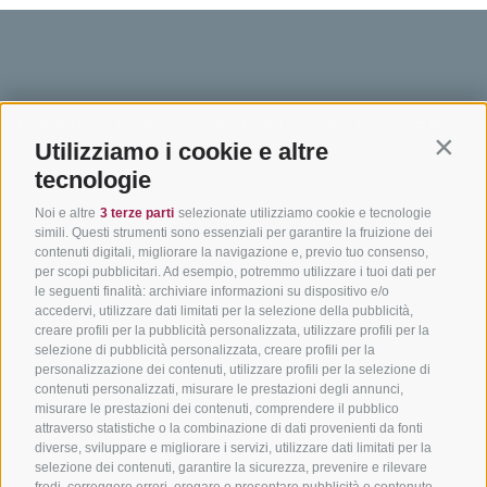
BIKEHOTELS
IN BICI IN ALTO
SERVIZI
Utilizziamo i cookie e altre
SÜDTIROL
ADIGE
INFORM
Contin
tecnologie
Hotel & pacchetti
Mountainbiking in Alto
Contatto
Noi e altre
3 terze parti
selezionate utilizziamo cookie e tecnologie
Adige
Pacchetti vacanze
Come arriv
simili. Questi strumenti sono essenziali per garantire la fruizione dei
In bici da corsa in Alto
contenuti digitali, migliorare la navigazione e, previo tuo consenso,
Buoni vacanza
Meteo
per scopi pubblicitari. Ad esempio, potremmo utilizzare i tuoi dati per
Adige
Hot Deals
Eventi
le seguenti finalità: archiviare informazioni su dispositivo e/o
Ciclabili in Alto Adige
accedervi, utilizzare dati limitati per la selezione della pubblicità,
Bike & Work
Catalogo
creare profili per la pubblicità personalizzata, utilizzare profili per la
Scuole bike
selezione di pubblicità personalizzata, creare profili per la
Tutti i tour
personalizzazione dei contenuti, utilizzare profili per la selezione di
contenuti personalizzati, misurare le prestazioni degli annunci,
misurare le prestazioni dei contenuti, comprendere il pubblico
attraverso statistiche o la combinazione di dati provenienti da fonti
diverse, sviluppare e migliorare i servizi, utilizzare dati limitati per la
selezione dei contenuti, garantire la sicurezza, prevenire e rilevare
frodi, correggere errori, erogare e presentare pubblicità e contenuto,