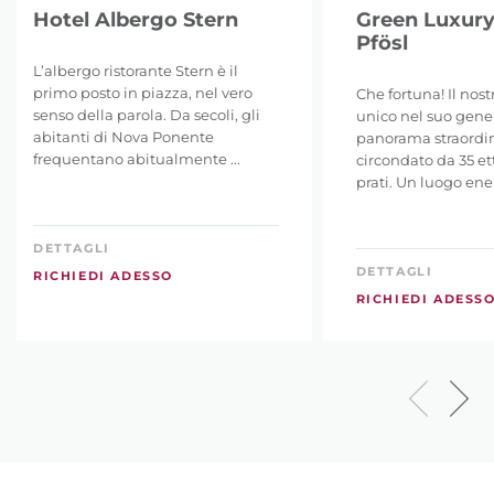
Hotel Albergo Stern
Green Luxury
Pfösl
L’albergo ristorante Stern è il
primo posto in piazza, nel vero
Che fortuna! Il nost
senso della parola. Da secoli, gli
unico nel suo gener
abitanti di Nova Ponente
panorama straordin
frequentano abitualmente ...
circondato da 35 ett
prati. Un luogo ener
DETTAGLI
DETTAGLI
RICHIEDI ADESSO
RICHIEDI ADESS