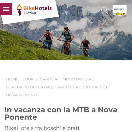
BIKEHOTELS
HOTELS & PACCHETTI
TOUR & TERRITORI
L'ALTO ADIGE & NOI
INFO UTILI
HOME
TOUR & TERRITORI
MOUNTAINBIKE
LE REGIONI DELLA BIKE
VAL D’EGA E CATINACCIO
NOVA PONENTE
In vacanza con la MTB a Nova
Ponente
BikeHotels tra boschi e prati