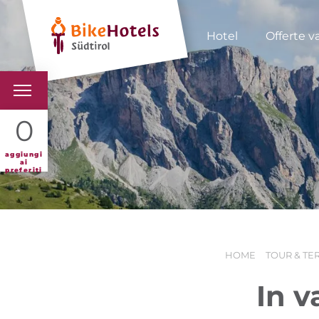
Hotel
Offerte v
BIKEHOTELS
0
HOTELS & PACCHETTI
aggiungi
ai
preferiti
TOUR & TERRITORI
L'ALTO ADIGE & NOI
HOME
TOUR & TE
INFO UTILI
In v