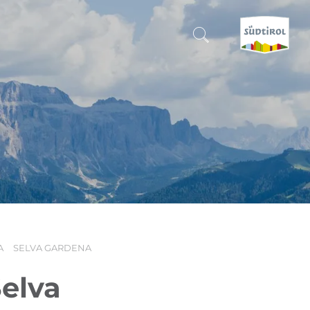
CERCA E PRENOTA
SCOPRI L'ALTO ADIGE
QUANDO?
-
DOVE?
A
SELVA GARDENA
COSA?
Selva