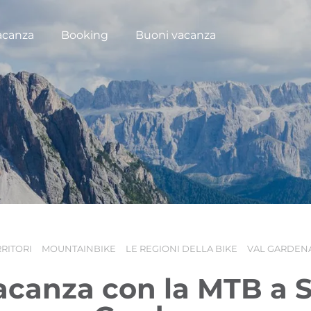
acanza
Booking
Buoni vacanza
RRITORI
MOUNTAINBIKE
LE REGIONI DELLA BIKE
VAL GARDEN
acanza con la MTB a 