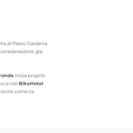
TROVA BIKEHOTEL
PACCHETTI VACANZE
porta al Passo Gardena
 considerazione già
aronda
inizia proprio
noi e nel
BikeHotel
amente come te.