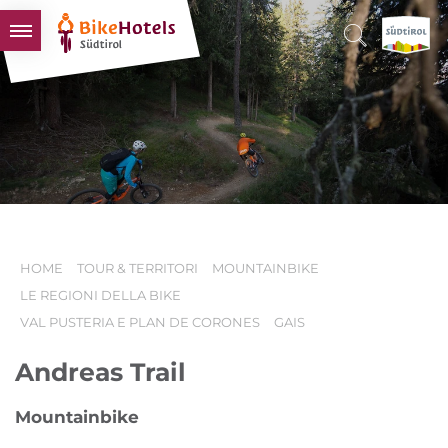
BIKEHOTELS
HOTELS & PACCHETTI
TOUR & TERRITORI
L'ALTO ADIGE & NOI
INFO UTILI
HOME
TOUR & TERRITORI
MOUNTAINBIKE
LE REGIONI DELLA BIKE
VAL PUSTERIA E PLAN DE CORONES
GAIS
Andreas Trail
Mountainbike