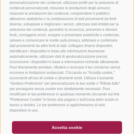
personalizzazione dei contenuti, utilizzare profili per la selezione di
contenuti personalizzati, misurare le prestazioni degli annunci,
misurare le prestazioni dei contenuti, comprendere il pubblico
attraverso statistiche o la combinazione di dati provenienti da fonti
diverse, sviluppare e migliorare i servizi, utilizzare dati limitati per la
selezione dei contenuti, garantire la sicurezza, prevenire e rilevare
frodi, correggere errori, erogare e presentare pubblicità e contenuto,
salvare e comunicare le scelte sulla privacy, abbinare e combinare
dati provenienti da altre fonti di dati, collegare diversi dispositivi,
identificare i dispositivi in base alle informazioni trasmesse
automaticamente, utilizzare dati di geolocalizzazione precisi,
riconoscere i dispositivi in base a informazioni richieste attivamente.
Puoi liberamente prestare, rifiutare o revocare il tuo consenso senza
incorrere in limitazioni sostanziali. Cliccando su "Accetta cookie,"
acconsenti all'uso di cookie e strumenti simili. Utilizza il pulsante
"Gestisci Preferenze" per personalizzare le tue scelte o "Rifiuta tutto"
per proseguire senza cookie non strettamente necessari. Puoi
modificare le tue preferenze in qualsiasi momento cliccando sul link
"Preferenze Cookie" in fondo alla pagina o sull'icona dello scudo in
basso a sinistra. Le tue preferenze si applicheranno al solo
dispositivo in uso.
BUONO
FAQ - GARANZIA DI QUALITÀ
Accetta cookie
NEWSLETTER
SOCIAL WALL
METEO