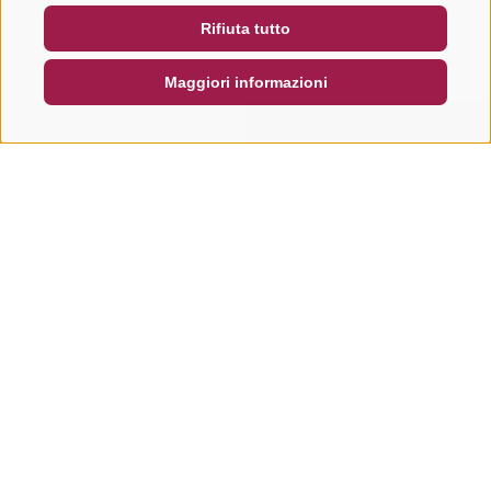
Rifiuta tutto
DE
IT
EN
Maggiori informazioni
CERCA E PRENOTA
RICHIESTA RAPIDA
Altri tour in questa regione