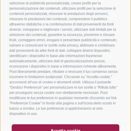
selezione di pubblicità personalizzata, creare profili per la
Tutti i tour
personalizzazione dei contenuti, utilizzare profili per la selezione di
contenuti personalizzati, misurare le prestazioni degli annunci,
misurare le prestazioni dei contenuti, comprendere il pubblico
attraverso statistiche o la combinazione di dati provenienti da fonti
diverse, sviluppare e migliorare i servizi, utilizzare dati limitati per la
selezione dei contenuti, garantire la sicurezza, prevenire e rilevare
frodi, correggere errori, erogare e presentare pubblicità e contenuto,
salvare e comunicare le scelte sulla privacy, abbinare e combinare
info@bikehotels.it
dati provenienti da altre fonti di dati, collegare diversi dispositivi,
identificare i dispositivi in base alle informazioni trasmesse
automaticamente, utilizzare dati di geolocalizzazione precisi,
riconoscere i dispositivi in base a informazioni richieste attivamente.
ISCRIVITI ALLA NOSTRA NEWSLETTER
Puoi liberamente prestare, rifiutare o revocare il tuo consenso senza
incorrere in limitazioni sostanziali. Cliccando su "Accetta cookie,"
acconsenti all'uso di cookie e strumenti simili. Utilizza il pulsante
"Gestisci Preferenze" per personalizzare le tue scelte o "Rifiuta tutto"
per proseguire senza cookie non strettamente necessari. Puoi
modificare le tue preferenze in qualsiasi momento cliccando sul link
ISCRIVITI ADESSO
"Preferenze Cookie" in fondo alla pagina o sull'icona dello scudo in
basso a sinistra. Le tue preferenze si applicheranno al solo
dispositivo in uso.
BUONO
FAQ - GARANZIA DI QUALITÀ
Accetta cookie