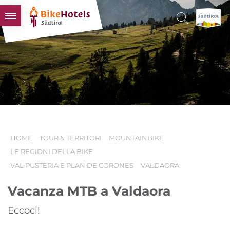
BIKEHOTELS
HOTELS & PACCHETTI
TOUR & TERRITORI
L'ALTO ADIGE & NOI
INFO UTILI
HOME
TOUR & TERRITORI
MOUNTAINBIKE
LE REGIONI DELLA BIKE
VAL PUSTERIA E PLAN DE CORONES
VALDAORA
Vacanza MTB a Valdaora
Eccoci!