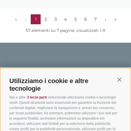
«
‹
1
2
3
4
5
6
7
›
»
57 elementi su 7 pagine, visualizzati 1-9
BIKEHOTELS
IN BICI IN ALTO
SERVIZI
Utilizziamo i cookie e altre
SÜDTIROL
ADIGE
INFORM
Contin
tecnologie
Hotel & pacchetti
Mountainbiking in Alto
Contatto
Noi e altre
3 terze parti
selezionate utilizziamo cookie e tecnologie
Adige
Pacchetti vacanze
Come arriv
simili. Questi strumenti sono essenziali per garantire la fruizione dei
In bici da corsa in Alto
contenuti digitali, migliorare la navigazione e, previo tuo consenso,
Buoni vacanza
Meteo
per scopi pubblicitari. Ad esempio, potremmo utilizzare i tuoi dati per
Adige
Hot Deals
Eventi
le seguenti finalità: archiviare informazioni su dispositivo e/o
Ciclabili in Alto Adige
accedervi, utilizzare dati limitati per la selezione della pubblicità,
Bike & Work
Catalogo
creare profili per la pubblicità personalizzata, utilizzare profili per la
Scuole bike