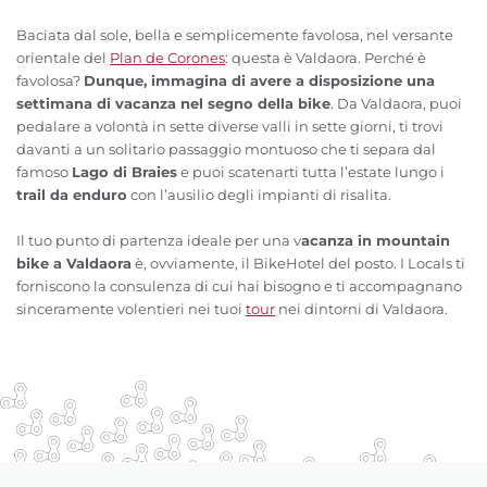
Baciata dal sole, bella e semplicemente favolosa, nel versante
orientale del
Plan de Corones
: questa è Valdaora. Perché è
favolosa?
Dunque, immagina di avere a disposizione una
settimana di vacanza nel segno della bike
. Da Valdaora, puoi
pedalare a volontà in sette diverse valli in sette giorni, ti trovi
davanti a un solitario passaggio montuoso che ti separa dal
famoso
Lago di Braies
e puoi scatenarti tutta l’estate lungo i
trail da enduro
con l’ausilio degli impianti di risalita.
Il tuo punto di partenza ideale per una v
acanza in mountain
bike a Valdaora
è, ovviamente, il BikeHotel del posto. I Locals ti
forniscono la consulenza di cui hai bisogno e ti accompagnano
sinceramente volentieri nei tuoi
tour
nei dintorni di Valdaora.