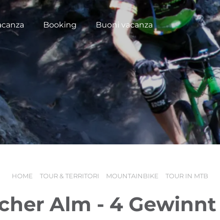
acanza
Booking
Buoni vacanza
HOME
TOUR & TERRITORI
MOUNTAINBIKE
TOUR IN MTB
cher Alm - 4 Gewinnt 