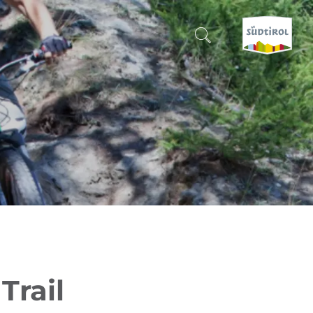
CERCA E PRENOTA
SCOPRI L'ALTO ADIGE
QUANDO?
-
DOVE?
COSA?
Trail