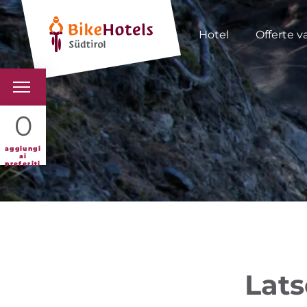
Hotel
Offerte v
BIKEHOTELS
0
HOTELS & PACCHETTI
aggiungi
ai
preferiti
TOUR & TERRITORI
L'ALTO ADIGE & NOI
INFO UTILI
Lats