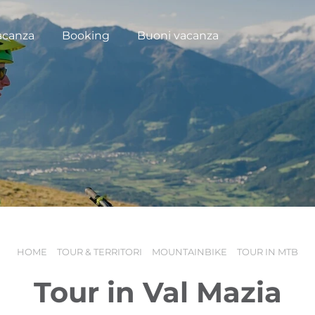
acanza
Booking
Buoni vacanza
HOME
TOUR & TERRITORI
MOUNTAINBIKE
TOUR IN MTB
Tour in Val Mazia