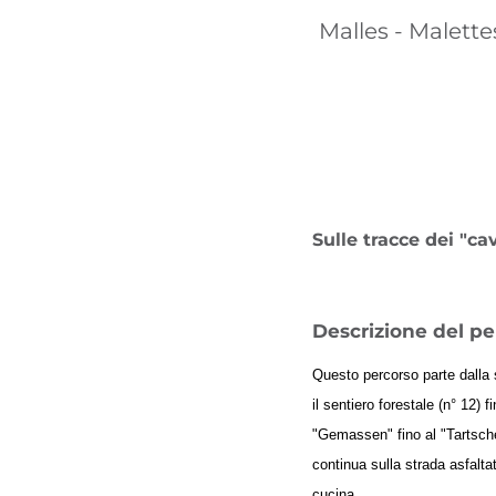
Malles - Malette
Sulle tracce dei "ca
Descrizione del pe
Questo percorso parte dalla 
il sentiero forestale (n° 12)
"Gemassen" fino al "Tartscher
continua sulla strada asfalta
cucina.