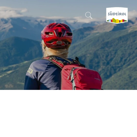
CERCA E PRENOTA
SCOPRI L'ALTO ADIGE
QUANDO?
-
DOVE?
COSA?