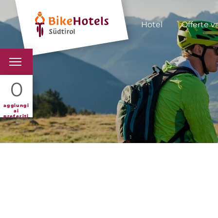
Hotel
Offerte v
BIKEHOTELS
0
HOTELS & PACCHETTI
aggiungi
ai
preferiti
TOUR & TERRITORI
L'ALTO ADIGE & NOI
INFO UTILI