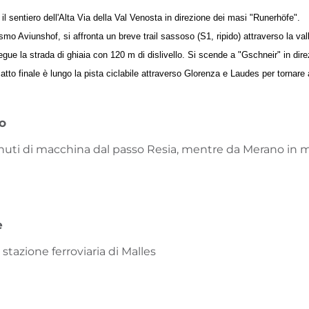
l sentiero dell'Alta Via della Val Venosta in direzione dei masi "Runerhöfe".
smo Aviunshof, si affronta un breve trail sassoso (S1, ripido) attraverso la vall
 segue la strada di ghiaia con 120 m di dislivello. Si scende a "Gschneir" in dir
atto finale è lungo la pista ciclabile attraverso Glorenza e Laudes per tornare
vo
minuti di macchina dal passo Resia, mentre da Merano in 
e
stazione ferroviaria di Malles