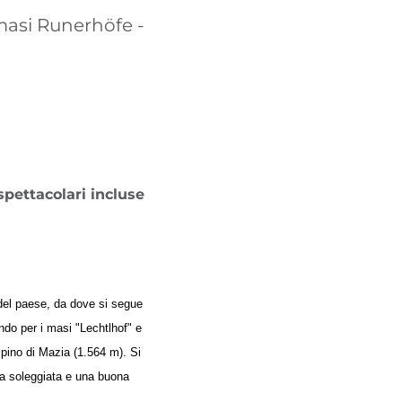
TROVA BIKEHOTEL
 masi Runerhöfe -
PACCHETTI VACANZE
spettacolari incluse
 del paese, da dove si segue
ando per i masi "Lechtlhof" e
lpino di Mazia (1.564 m). Si
zza soleggiata e una buona