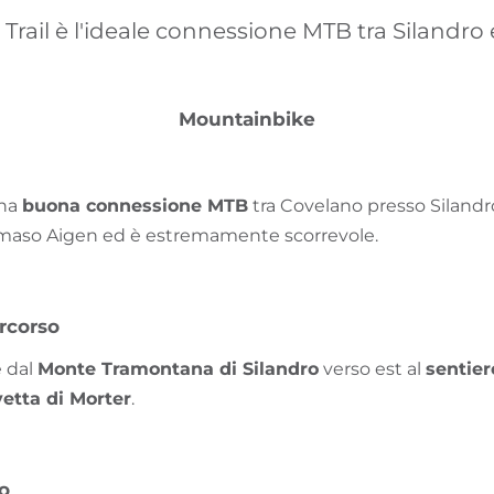
 Trail è l'ideale connessione MTB tra Silandro 
Mountainbike
una
buona connessione MTB
tra Covelano presso Silandr
il maso Aigen ed è estremamente scorrevole.
rcorso
e dal
Monte Tramontana di Silandro
verso est al
sentier
 vetta di Morter
.
vo