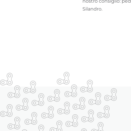
nostro consiglio: ped
Silandro.