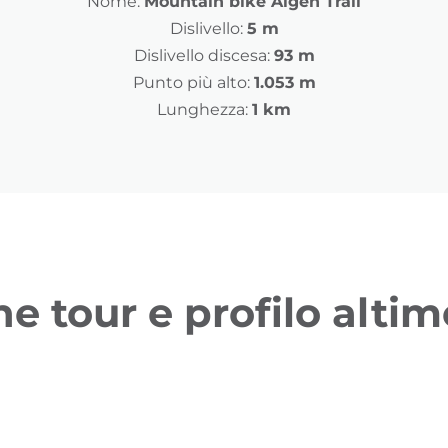
Nome:
Mountain bike Aigen Trail
Dislivello:
5 m
Dislivello discesa:
93 m
Punto più alto:
1.053 m
Lunghezza:
1 km
ne tour e profilo altim