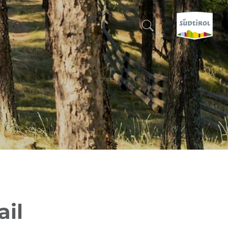
CERCA E PRENOTA
SCOPRI L'ALTO ADIGE
QUANDO?
-
DOVE?
COSA?
ail