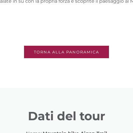
alate in sù con la propria forza e scoprite il paesaggio a
TORNA ALLA PANORAMICA
Dati del tour