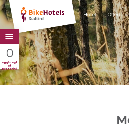
Hotel
Offerte v
BIKEHOTELS
0
HOTELS & PACCHETTI
aggiungi
ai
preferiti
TOUR & TERRITORI
L'ALTO ADIGE & NOI
INFO UTILI
Mo