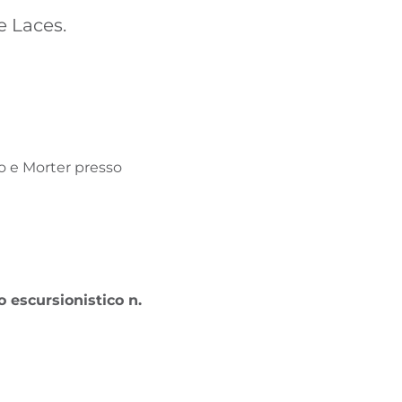
TROVA BIKEHOTEL
e Laces.
PACCHETTI VACANZE
o e Morter presso
o escursionistico n.