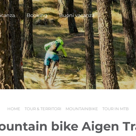
acanza
Booking
Buoni vacanza
HOME
TOUR & TERRITORI
MOUNTAINBIKE
TOUR IN MTB
untain bike Aigen Tr