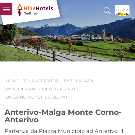
BIKEHOTELS
HOTELS & PACCHETTI
TOUR & TERRITORI
L'ALTO ADIGE & NOI
INFO UTILI
HOME
TOUR & TERRITORI
PISTE CICLABILI
PISTE CICLABILI E CICLOTURISTICHE
BOLZANO VIGNETI E DOLOMITI
Anterivo-Malga Monte Corno-
Anterivo
Partenza da Piazza Municipio ad Anterivo. Il