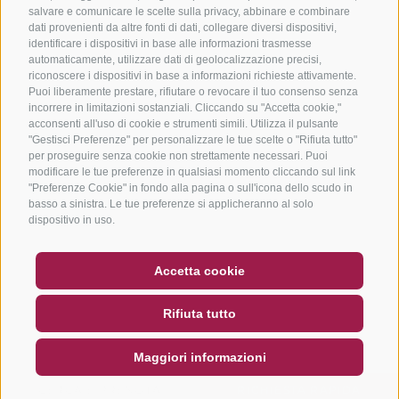
salvare e comunicare le scelte sulla privacy, abbinare e combinare
dati provenienti da altre fonti di dati, collegare diversi dispositivi,
identificare i dispositivi in base alle informazioni trasmesse
automaticamente, utilizzare dati di geolocalizzazione precisi,
riconoscere i dispositivi in base a informazioni richieste attivamente.
Puoi liberamente prestare, rifiutare o revocare il tuo consenso senza
incorrere in limitazioni sostanziali. Cliccando su "Accetta cookie,"
acconsenti all'uso di cookie e strumenti simili. Utilizza il pulsante
"Gestisci Preferenze" per personalizzare le tue scelte o "Rifiuta tutto"
per proseguire senza cookie non strettamente necessari. Puoi
modificare le tue preferenze in qualsiasi momento cliccando sul link
"Preferenze Cookie" in fondo alla pagina o sull'icona dello scudo in
basso a sinistra. Le tue preferenze si applicheranno al solo
dispositivo in uso.
BUONO
FAQ - GARANZIA DI QUALITÀ
Accetta cookie
NEWSLETTER
SOCIAL WALL
METEO
Rifiuta tutto
DE
IT
EN
Maggiori informazioni
CERCA E PRENOTA
RICHIESTA RAPIDA