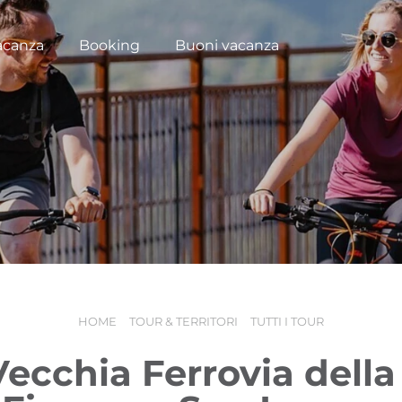
acanza
Booking
Buoni vacanza
HOME
TOUR & TERRITORI
TUTTI I TOUR
Vecchia Ferrovia della 