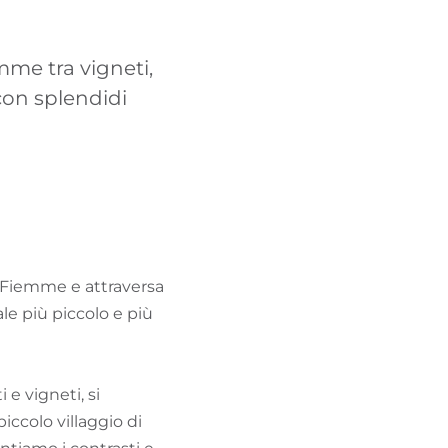
TROVA BIKEHOTEL
emme tra vigneti,
PACCHETTI VACANZE
con splendidi
di Fiemme e attraversa
le più piccolo e più
 e vigneti, si
piccolo villaggio di