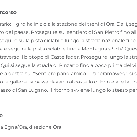
rcorso
ario: il giro ha inizio alla stazione dei treni di Ora. Da lì, s
o del paese. Proseguire sul sentiero di San Pietro fino all
seguire sulla pista ciclabile lungo la strada nazionale fino
ra e seguire la pista ciclabile fino a Montagna s.S.d.V. Qu
averso il biotopo di Castelfeder. Proseguire lungo la str
 Qui si segue la strada di Pinzano fino a poco prima del 
gue a destra sul "Sentiero panoramico - Panoramaweg", si s
o le gallerie, si passa davanti al castello di Enn e alle fatto
sso di San Lugano. Il ritorno avviene lungo lo stesso per
vo
ta Egna/Ora, direzione Ora