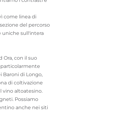
tiamo i contrasti e
vì come linea di
 sezione del percorso
 uniche sull'intera
 Ora, con il suo
ni particolarmente
ei Baroni di Longo,
ona di coltivazione
 vino altoatesino.
vigneti. Possiamo
ntino anche nei siti