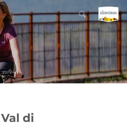
CERCA E PRENOTA
SCOPRI L'ALTO ADIGE
QUANDO?
-
DOVE?
COSA?
Val di