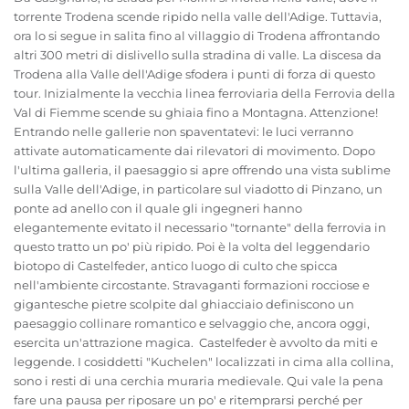
torrente Trodena scende ripido nella valle dell'Adige. Tuttavia,
ora lo si segue in salita fino al villaggio di Trodena affrontando
altri 300 metri di dislivello sulla stradina di valle. La discesa da
Trodena alla Valle dell'Adige sfodera i punti di forza di questo
tour. Inizialmente la vecchia linea ferroviaria della Ferrovia della
Val di Fiemme scende su ghiaia fino a Montagna. Attenzione!
Entrando nelle gallerie non spaventatevi: le luci verranno
attivate automaticamente dai rilevatori di movimento. Dopo
l'ultima galleria, il paesaggio si apre offrendo una vista sublime
sulla Valle dell'Adige, in particolare sul viadotto di Pinzano, un
ponte ad anello con il quale gli ingegneri hanno
elegantemente evitato il necessario "tornante" della ferrovia in
questo tratto un po' più ripido. Poi è la volta del leggendario
biotopo di Castelfeder, antico luogo di culto che spicca
nell'ambiente circostante. Stravaganti formazioni rocciose e
gigantesche pietre scolpite dal ghiacciaio definiscono un
paesaggio collinare romantico e selvaggio che, ancora oggi,
esercita un'attrazione magica. Castelfeder è avvolto da miti e
leggende. I cosiddetti "Kuchelen" localizzati in cima alla collina,
sono i resti di una cerchia muraria medievale. Qui vale la pena
fare una pausa per riposare un po' e ritemprarsi perché per