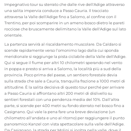
Impegnativo tour su sterrato che dalle rive dell'Adige attraverso
una salita impervia conduce a Passo Cauria. Il tracciato
attraversa la Valle dell'Adige fino a Salorno, al confine con il
Trentino, per poi scomparire in un ameno bosco dietro le pareti
rocciose che bruscamente delimitano la Valle dell'Adige sul lato
orientale.
La partenza servirà al riscaldamento muscolare. Da Caldaro si
scende rapidamente verso l’omonimo lago dalla cui sponda
meridionale si raggiunge la pista ciclabile della Valle dell'Adige.
Qui si segue il fiume per altri 10 chilometri sperando nel vento
in poppa e presto si arriva a Salorno, la località più a sud della
provincia. Poco prima del paese, un sentiero forestale devia
sulla strada che sale a Cauria, tranquilla frazione a 1000 metri di
altitudine. È la salita decisiva di questo tour perché per arrivare
a Passo Cauria si affrontano altri 200 metri di dislivello su
sentieri forestali con una pendenza media del 10%. Dall'altra
parte, si scende per 400 metri su fondo sterrato nel bosco fino a
Casignano. Qui vale la pena fare una breve deviazione (un
chilometro all'andata e uno al ritorno) per raggiungere il punto
panoramico Kanzel con vista spettacolare sulla valle dell'Adige.
Da Casignano, la strada per Molini si inoltra nella valle, dove il