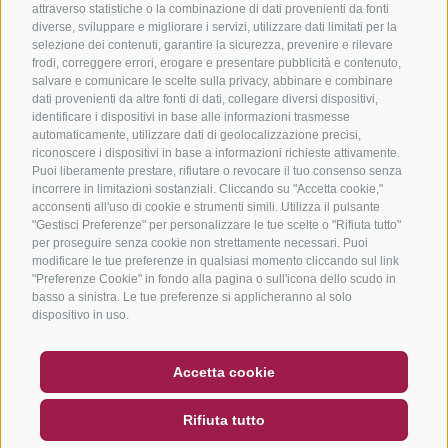
attraverso statistiche o la combinazione di dati provenienti da fonti
diverse, sviluppare e migliorare i servizi, utilizzare dati limitati per la
selezione dei contenuti, garantire la sicurezza, prevenire e rilevare
frodi, correggere errori, erogare e presentare pubblicità e contenuto,
salvare e comunicare le scelte sulla privacy, abbinare e combinare
dati provenienti da altre fonti di dati, collegare diversi dispositivi,
identificare i dispositivi in base alle informazioni trasmesse
automaticamente, utilizzare dati di geolocalizzazione precisi,
riconoscere i dispositivi in base a informazioni richieste attivamente.
Puoi liberamente prestare, rifiutare o revocare il tuo consenso senza
incorrere in limitazioni sostanziali. Cliccando su "Accetta cookie,"
acconsenti all'uso di cookie e strumenti simili. Utilizza il pulsante
"Gestisci Preferenze" per personalizzare le tue scelte o "Rifiuta tutto"
per proseguire senza cookie non strettamente necessari. Puoi
modificare le tue preferenze in qualsiasi momento cliccando sul link
"Preferenze Cookie" in fondo alla pagina o sull'icona dello scudo in
basso a sinistra. Le tue preferenze si applicheranno al solo
dispositivo in uso.
BUONO
FAQ - GARANZIA DI QUALITÀ
Accetta cookie
NEWSLETTER
SOCIAL WALL
METEO
Rifiuta tutto
DE
IT
EN