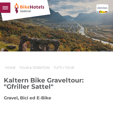
BIKEHOTELS
HOTELS & PACCHETTI
TOUR & TERRITORI
L'ALTO ADIGE & NOI
INFO UTILI
HOME
TOUR & TERRITORI
TUTTI I TOUR
Kaltern Bike Graveltour:
"Gfriller Sattel"
Gravel, Bici ed E-Bike