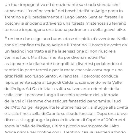
Un tour impegnativo ed emozionante su strada sterrata che
attraverso il “confine verde” dei boschi dell'Alto Adige porta in
Trentino e più precisamente al Lago Santo. Sentieri forestali e
boschivi si snodano attraverso una foresta misteriosa su terreno
terroso e impongono una buona padronanza della gravel bike.
È un tour che esige una buona dose di spirito d'avventura. Nella
zona di confine tra l'Alto Adige e il Trentino, il bosco è avvolto da
un fascino incantato e si ha la sensazione di non riuscire a
venirne fuori. Ma il tour merita per diversi motivi. Per
assaporarne la rilassante tranquillità, divertirsi pedalando sui
sentieri in parte terrosi e per la meta che vale comunque una
gita: l'idilliaco "Lago Santo". All'andata, il percorso conduce
rapidamente sopra al Lago di Caldaro, scendendo nella Valle
dell'Adige. Ad Ora inizia la salita sul versante orientale della
valle, con il percorso lungo il vecchio tracciato della ferrovia
della Val di Fiemme che assicura fantastici panorami sul sud
dell'Alto Adige. Raggiunte le ultime frazioni, si sfugge alla civiltà
e si sale fino a sella di Caprile su strade forestali. Dopo una breve
discesa, si raggiunge la piccola frazione di Caprile a 1000 metri
sopra la Valle dell'Adige, ultimo piccolo avamposto dell'Alto
Adige prima del confine con il Trentino. Ora, su sentieri a fondo