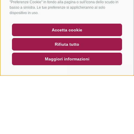
"Preferenze Cookie" in fondo alla pagina o sull'icona dello scudo in
basso a sinistra. Le tue preferenze si applicheranno al solo
dispositivo in uso.
BUONO
FAQ - GARANZIA DI QUALITÀ
Accetta cookie
NEWSLETTER
SOCIAL WALL
METEO
Rifiuta tutto
DE
IT
EN
Maggiori informazioni
CERCA E PRENOTA
RICHIESTA RAPIDA