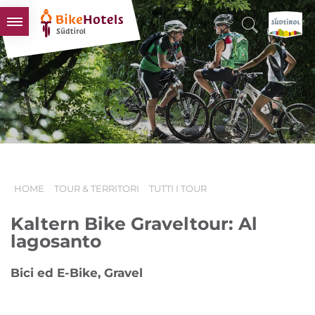
BIKEHOTELS
HOTELS & PACCHETTI
TOUR & TERRITORI
L'ALTO ADIGE & NOI
INFO UTILI
HOME
TOUR & TERRITORI
TUTTI I TOUR
Kaltern Bike Graveltour: Al
lagosanto
Bici ed E-Bike, Gravel