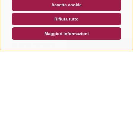
BUONO
FAQ - GARANZIA DI QUALITÀ
Accetta cookie
NEWSLETTER
SOCIAL WALL
METEO
Rifiuta tutto
DE
IT
EN
Maggiori informazioni
CERCA E PRENOTA
RICHIESTA RAPIDA
Altri tour in questa regione