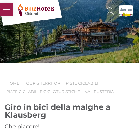
BIKEHOTELS
HOTELS & PACCHETTI
TOUR & TERRITORI
L'ALTO ADIGE & NOI
INFO UTILI
HOME
TOUR & TERRITORI
PISTE CICLABILI
PISTE CICLABILI E CICLOTURISTICHE
VAL PUSTERIA
Giro in bici della malghe a
Klausberg
Che piacere!