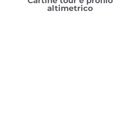
Cartine tour e profilo
altimetrico