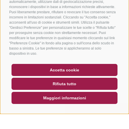
automaticamente, utilizzare dati di geolocalizzazione precisi,
riconoscere i dispositivi in base a informazioni richieste attivamente.
Puoi liberamente prestare, rifiutare o revocare il tuo consenso senza
incorrere in limitazioni sostanziali. Cliccando su "Accetta cookie,"
acconsenti all'uso di cookie e strumenti simili. Utilizza il pulsante
"Gestisci Preferenze" per personalizzare le tue scelte o "Rifiuta tutto"
per proseguire senza cookie non strettamente necessari. Puoi
modificare le tue preferenze in qualsiasi momento cliccando sul link
"Preferenze Cookie" in fondo alla pagina o sull'icona dello scudo in
basso a sinistra. Le tue preferenze si applicheranno al solo
dispositivo in uso.
BUONO
FAQ - GARANZIA DI QUALITÀ
Accetta cookie
NEWSLETTER
SOCIAL WALL
METEO
Rifiuta tutto
DE
IT
EN
Maggiori informazioni
CERCA E PRENOTA
RICHIESTA RAPIDA