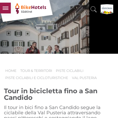
BIKEHOTELS
HOTELS & PACCHETTI
TOUR & TERRITORI
L'ALTO ADIGE & NOI
INFO UTILI
HOME
TOUR & TERRITORI
PISTE CICLABILI
PISTE CICLABILI E CICLOTURISTICHE
VAL PUSTERIA
Tour in bicicletta fino a San
Candido
Il tour in bici fino a San Candido segue la
ciclabile della Val Pusteria attraversando