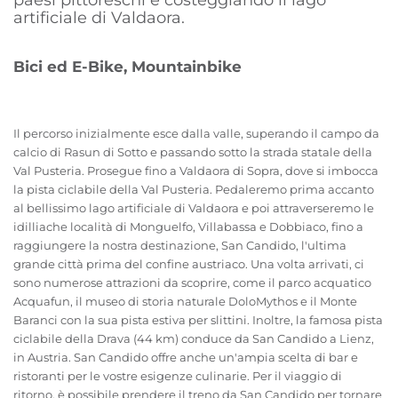
paesi pittoreschi e costeggiando il lago
artificiale di Valdaora.
Bici ed E-Bike, Mountainbike
Il percorso inizialmente esce dalla valle, superando il campo da
calcio di Rasun di Sotto e passando sotto la strada statale della
Val Pusteria. Prosegue fino a Valdaora di Sopra, dove si imbocca
la pista ciclabile della Val Pusteria. Pedaleremo prima accanto
al bellissimo lago artificiale di Valdaora e poi attraverseremo le
idilliache località di Monguelfo, Villabassa e Dobbiaco, fino a
raggiungere la nostra destinazione, San Candido, l'ultima
grande città prima del confine austriaco. Una volta arrivati, ci
sono numerose attrazioni da scoprire, come il parco acquatico
Acquafun, il museo di storia naturale DoloMythos e il Monte
Baranci con la sua pista estiva per slittini. Inoltre, la famosa pista
ciclabile della Drava (44 km) conduce da San Candido a Lienz,
in Austria. San Candido offre anche un'ampia scelta di bar e
ristoranti per le vostre esigenze culinarie. Per il viaggio di
ritorno, è possibile prendere il treno da San Candido per tornare