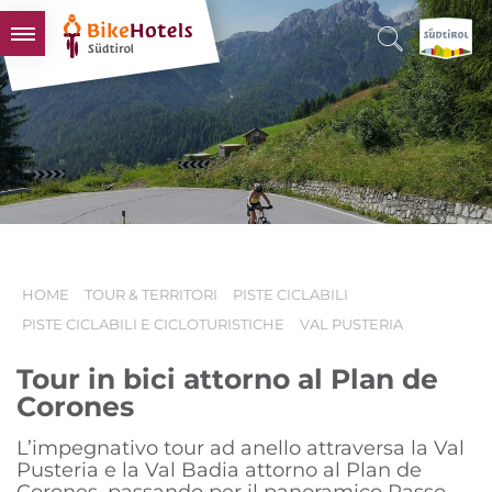
BIKEHOTELS
HOTELS & PACCHETTI
TOUR & TERRITORI
L'ALTO ADIGE & NOI
INFO UTILI
HOME
TOUR & TERRITORI
PISTE CICLABILI
PISTE CICLABILI E CICLOTURISTICHE
VAL PUSTERIA
Tour in bici attorno al Plan de
Corones
L’impegnativo tour ad anello attraversa la Val
Pusteria e la Val Badia attorno al Plan de