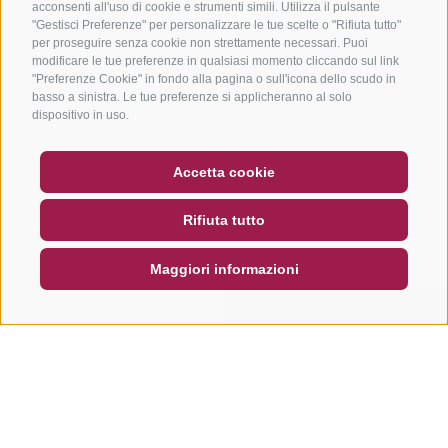
acconsenti all'uso di cookie e strumenti simili. Utilizza il pulsante
"Gestisci Preferenze" per personalizzare le tue scelte o "Rifiuta tutto"
per proseguire senza cookie non strettamente necessari. Puoi
modificare le tue preferenze in qualsiasi momento cliccando sul link
"Preferenze Cookie" in fondo alla pagina o sull'icona dello scudo in
basso a sinistra. Le tue preferenze si applicheranno al solo
dispositivo in uso.
BUONO
FAQ - GARANZIA DI QUALITÀ
Accetta cookie
NEWSLETTER
SOCIAL WALL
METEO
Rifiuta tutto
DE
IT
EN
Maggiori informazioni
CERCA E PRENOTA
RICHIESTA RAPIDA