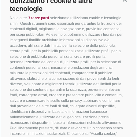
Utilizziamo i cookie e altre
Contin
tecnologie
Noi e altre
3 terze parti
selezionate utilizziamo cookie e tecnologie
simili. Questi strumenti sono essenziali per garantire la fruizione dei
contenuti digitali, migliorare la navigazione e, previo tuo consenso,
per scopi pubblicitari. Ad esempio, potremmo utilizzare i tuoi dati per
le seguenti finalità: archiviare informazioni su dispositivo e/o
accedervi, utilizzare dati limitati per la selezione della pubblicità,
creare profili per la pubblicità personalizzata, utilizzare profili per la
selezione di pubblicità personalizzata, creare profili per la
personalizzazione dei contenuti, utilizzare profili per la selezione di
contenuti personalizzati, misurare le prestazioni degli annunci,
misurare le prestazioni dei contenuti, comprendere il pubblico
attraverso statistiche o la combinazione di dati provenienti da fonti
diverse, sviluppare e migliorare i servizi, utilizzare dati limitati per la
selezione dei contenuti, garantire la sicurezza, prevenire e rilevare
frodi, correggere errori, erogare e presentare pubblicità e contenuto,
salvare e comunicare le scelte sulla privacy, abbinare e combinare
dati provenienti da altre fonti di dati, collegare diversi dispositivi,
identificare i dispositivi in base alle informazioni trasmesse
automaticamente, utilizzare dati di geolocalizzazione precisi,
riconoscere i dispositivi in base a informazioni richieste attivamente.
Puoi liberamente prestare, rifiutare o revocare il tuo consenso senza
incorrere in limitazioni sostanziali. Cliccando su "Accetta cookie,"