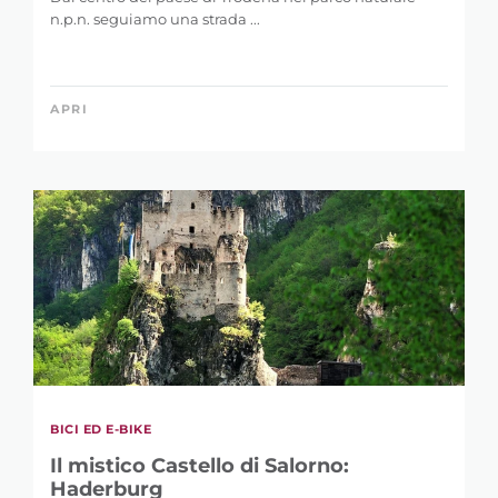
n.p.n. seguiamo una strada ...
APRI
RAFFINA LA
RICERCA
BICI ED E-BIKE
Il mistico Castello di Salorno:
Haderburg