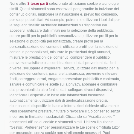
Noi e altre
3 terze parti
selezionate utilizziamo cookie e tecnologie
Adige
Pacchetti vacanze
Come arriv
simili. Questi strumenti sono essenziali per garantire la fruizione dei
In bici da corsa in Alto
contenuti digitali, migliorare la navigazione e, previo tuo consenso,
Buoni vacanza
Meteo
per scopi pubblicitari. Ad esempio, potremmo utilizzare i tuoi dati per
Adige
Hot Deals
Eventi
le seguenti finalità: archiviare informazioni su dispositivo e/o
Ciclabili in Alto Adige
accedervi, utilizzare dati limitati per la selezione della pubblicità,
Bike & Work
Catalogo
creare profili per la pubblicità personalizzata, utilizzare profili per la
Scuole bike
selezione di pubblicità personalizzata, creare profili per la
Tutti i tour
personalizzazione dei contenuti, utilizzare profili per la selezione di
contenuti personalizzati, misurare le prestazioni degli annunci,
misurare le prestazioni dei contenuti, comprendere il pubblico
attraverso statistiche o la combinazione di dati provenienti da fonti
diverse, sviluppare e migliorare i servizi, utilizzare dati limitati per la
selezione dei contenuti, garantire la sicurezza, prevenire e rilevare
frodi, correggere errori, erogare e presentare pubblicità e contenuto,
salvare e comunicare le scelte sulla privacy, abbinare e combinare
info@bikehotels.it
dati provenienti da altre fonti di dati, collegare diversi dispositivi,
identificare i dispositivi in base alle informazioni trasmesse
automaticamente, utilizzare dati di geolocalizzazione precisi,
riconoscere i dispositivi in base a informazioni richieste attivamente.
ISCRIVITI ALLA NOSTRA NEWSLETTER
Puoi liberamente prestare, rifiutare o revocare il tuo consenso senza
incorrere in limitazioni sostanziali. Cliccando su "Accetta cookie,"
acconsenti all'uso di cookie e strumenti simili. Utilizza il pulsante
"Gestisci Preferenze" per personalizzare le tue scelte o "Rifiuta tutto"
per proseguire senza cookie non strettamente necessari. Puoi