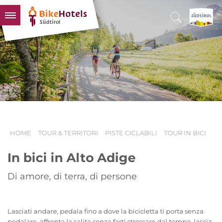
BIKEHOTELS
HOTELS & PACCHETTI
TOUR & TERRITORI
L'ALTO ADIGE & NOI
INFO UTILI
HOME
TOUR & TERRITORI
PISTE CICLABILI
TOUR IN BICI
In bici in Alto Adige
Di amore, di terra, di persone
Lasciati andare, pedala fino a dove la bicicletta ti porta senza
pedalare, affronta la salita senza farti stressare dal tempo, lascia