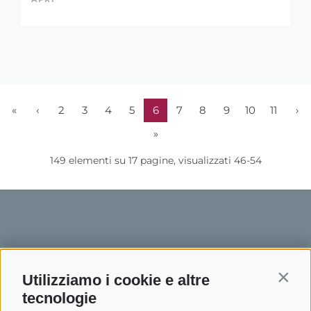
«
‹
2
3
4
5
6
7
8
9
10
11
›
»
149 elementi su 17 pagine, visualizzati 46-54
BIKEHOTELS
IN BICI IN ALTO
SERVIZI
Utilizziamo i cookie e altre
SÜDTIROL
ADIGE
INFORM
Contin
tecnologie
Hotel & pacchetti
Mountainbiking in Alto
Contatto