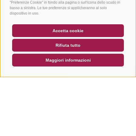
"Preferenze Cookie" in fondo alla pagina o sull'icona dello scudo in
basso a sinistra. Le tue preferenze si applicheranno al solo
dispositivo in uso.
BUONO
FAQ - GARANZIA DI QUALITÀ
Accetta cookie
NEWSLETTER
SOCIAL WALL
METEO
Rifiuta tutto
DE
IT
EN
Maggiori informazioni
CERCA E PRENOTA
RICHIESTA RAPIDA
Altri tour in questa regione