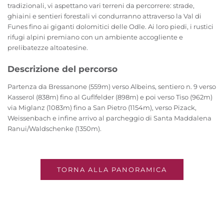
tradizionali, vi aspettano vari terreni da percorrere: strade,
ghiaini e sentieri forestali vi condurranno attraverso la Val di
Funes fino ai giganti dolomitici delle Odle. Ai loro piedi, i rustici
rifugi alpini premiano con un ambiente accogliente e
prelibatezze altoatesine.
Descrizione del percorso
Partenza da Bressanone (559m) verso Albeins, sentiero n. 9 verso
Kasserol (838m) fino al Guflfelder (898m) e poi verso Tiso (962m)
via Miglanz (1083m) fino a San Pietro (1154m), verso Pizack,
Weissenbach e infine arrivo al parcheggio di Santa Maddalena
Ranui/Waldschenke (1350m).
TORNA ALLA PANORAMICA