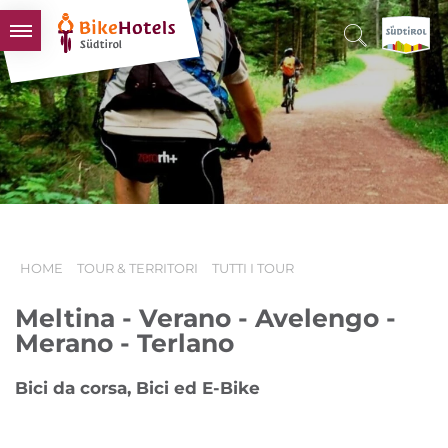
BIKEHOTELS
HOTELS & PACCHETTI
TOUR & TERRITORI
L'ALTO ADIGE & NOI
INFO UTILI
HOME
TOUR & TERRITORI
TUTTI I TOUR
Meltina - Verano - Avelengo -
Merano - Terlano
Bici da corsa, Bici ed E-Bike