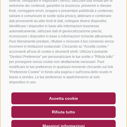
diverse, sviluppare e migliorare i servizi, utilizzare dati limitati per la
selezione dei contenuti, garantire la sicurezza, prevenire e rilevare
frodi, correggere errori, erogare e presentare pubblicità e contenuto,
salvare e comunicare le scelte sulla privacy, abbinare e combinare
dati provenienti da altre fonti di dati, collegare diversi dispositivi,
identificare i dispositivi in base alle informazioni trasmesse
automaticamente, utilizzare dati di geolocalizzazione precisi,
riconoscere i dispositivi in base a informazioni richieste attivamente.
Puoi liberamente prestare, rifiutare o revocare il tuo consenso senza
incorrere in limitazioni sostanziali. Cliccando su "Accetta cookie,"
acconsenti all'uso di cookie e strumenti simili. Utilizza il pulsante
"Gestisci Preferenze" per personalizzare le tue scelte o "Rifiuta tutto"
per proseguire senza cookie non strettamente necessari. Puoi
modificare le tue preferenze in qualsiasi momento cliccando sul link
"Preferenze Cookie" in fondo alla pagina o sull'icona dello scudo in
basso a sinistra. Le tue preferenze si applicheranno al solo
dispositivo in uso.
BUONO
FAQ - GARANZIA DI QUALITÀ
Accetta cookie
NEWSLETTER
SOCIAL WALL
METEO
Rifiuta tutto
DE
IT
EN
Maggiori informazioni