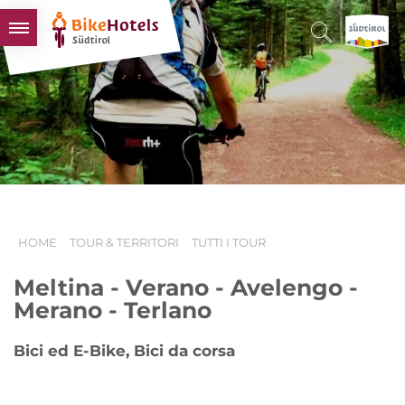
BIKEHOTELS
HOTELS & PACCHETTI
TOUR & TERRITORI
L'ALTO ADIGE & NOI
INFO UTILI
HOME
TOUR & TERRITORI
TUTTI I TOUR
Meltina - Verano - Avelengo -
Merano - Terlano
Bici ed E-Bike, Bici da corsa