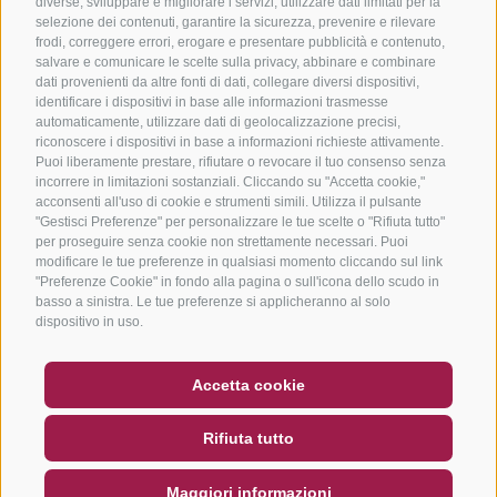
diverse, sviluppare e migliorare i servizi, utilizzare dati limitati per la
selezione dei contenuti, garantire la sicurezza, prevenire e rilevare
frodi, correggere errori, erogare e presentare pubblicità e contenuto,
salvare e comunicare le scelte sulla privacy, abbinare e combinare
dati provenienti da altre fonti di dati, collegare diversi dispositivi,
identificare i dispositivi in base alle informazioni trasmesse
automaticamente, utilizzare dati di geolocalizzazione precisi,
riconoscere i dispositivi in base a informazioni richieste attivamente.
Puoi liberamente prestare, rifiutare o revocare il tuo consenso senza
incorrere in limitazioni sostanziali. Cliccando su "Accetta cookie,"
acconsenti all'uso di cookie e strumenti simili. Utilizza il pulsante
"Gestisci Preferenze" per personalizzare le tue scelte o "Rifiuta tutto"
per proseguire senza cookie non strettamente necessari. Puoi
modificare le tue preferenze in qualsiasi momento cliccando sul link
"Preferenze Cookie" in fondo alla pagina o sull'icona dello scudo in
basso a sinistra. Le tue preferenze si applicheranno al solo
dispositivo in uso.
BUONO
FAQ - GARANZIA DI QUALITÀ
Accetta cookie
NEWSLETTER
SOCIAL WALL
METEO
Rifiuta tutto
DE
IT
EN
Maggiori informazioni