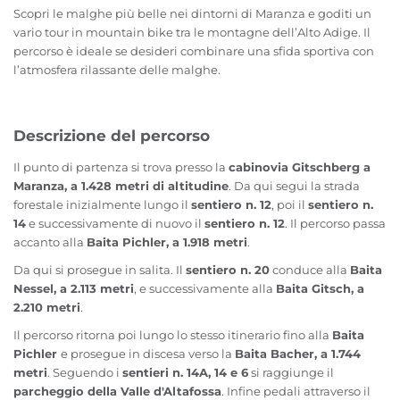
Scopri le malghe più belle nei dintorni di Maranza e goditi un
vario tour in mountain bike tra le montagne dell’Alto Adige. Il
percorso è ideale se desideri combinare una sfida sportiva con
l’atmosfera rilassante delle malghe.
Descrizione del percorso
Il punto di partenza si trova presso la
cabinovia Gitschberg a
Maranza, a 1.428 metri di altitudine
. Da qui segui la strada
forestale inizialmente lungo il
sentiero n. 12
, poi il
sentiero n.
14
e successivamente di nuovo il
sentiero n. 12
. Il percorso passa
accanto alla
Baita Pichler, a 1.918 metri
.
Da qui si prosegue in salita. Il
sentiero n. 20
conduce alla
Baita
Nessel, a 2.113 metri
, e successivamente alla
Baita Gitsch, a
2.210 metri
.
Il percorso ritorna poi lungo lo stesso itinerario fino alla
Baita
Pichler
e prosegue in discesa verso la
Baita Bacher, a 1.744
metri
. Seguendo i
sentieri n. 14A, 14 e 6
si raggiunge il
parcheggio della Valle d'Altafossa
. Infine pedali attraverso il