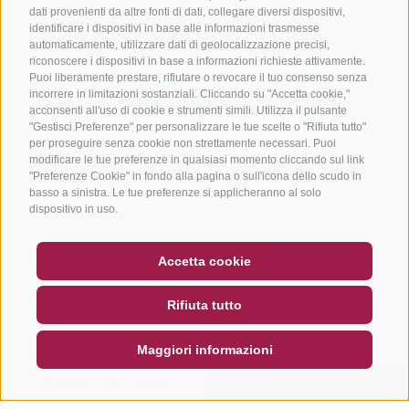
dati provenienti da altre fonti di dati, collegare diversi dispositivi,
identificare i dispositivi in base alle informazioni trasmesse
automaticamente, utilizzare dati di geolocalizzazione precisi,
riconoscere i dispositivi in base a informazioni richieste attivamente.
Puoi liberamente prestare, rifiutare o revocare il tuo consenso senza
incorrere in limitazioni sostanziali. Cliccando su "Accetta cookie,"
acconsenti all'uso di cookie e strumenti simili. Utilizza il pulsante
"Gestisci Preferenze" per personalizzare le tue scelte o "Rifiuta tutto"
per proseguire senza cookie non strettamente necessari. Puoi
modificare le tue preferenze in qualsiasi momento cliccando sul link
"Preferenze Cookie" in fondo alla pagina o sull'icona dello scudo in
basso a sinistra. Le tue preferenze si applicheranno al solo
dispositivo in uso.
BUONO
FAQ - GARANZIA DI QUALITÀ
Accetta cookie
NEWSLETTER
SOCIAL WALL
METEO
Rifiuta tutto
DE
IT
EN
Maggiori informazioni
CERCA E PRENOTA
RICHIESTA RAPIDA