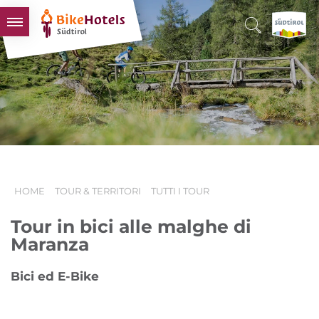
BIKEHOTELS
HOTELS & PACCHETTI
TOUR & TERRITORI
L'ALTO ADIGE & NOI
INFO UTILI
HOME
TOUR & TERRITORI
TUTTI I TOUR
Tour in bici alle malghe di
Maranza
Bici ed E-Bike