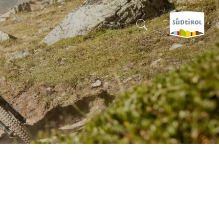
CERCA E PRENOTA
SCOPRI L'ALTO ADIGE
QUANDO?
-
DOVE?
COSA?