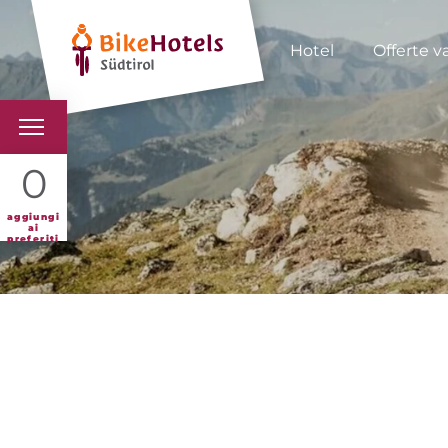
Hotel
Offerte v
BIKEHOTELS
0
HOTELS & PACCHETTI
aggiungi
ai
preferiti
TOUR & TERRITORI
L'ALTO ADIGE & NOI
INFO UTILI