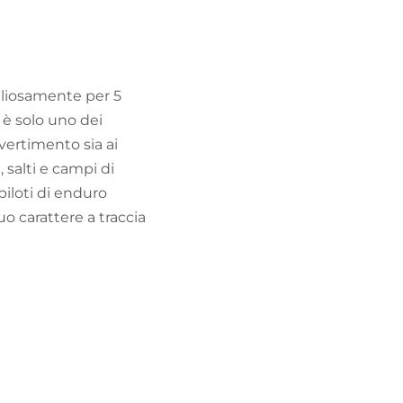
TROVA BIKEHOTEL
PACCHETTI VACANZE
igliosamente per 5
 è solo uno dei
ivertimento sia ai
 salti e campi di
piloti di enduro
o carattere a traccia