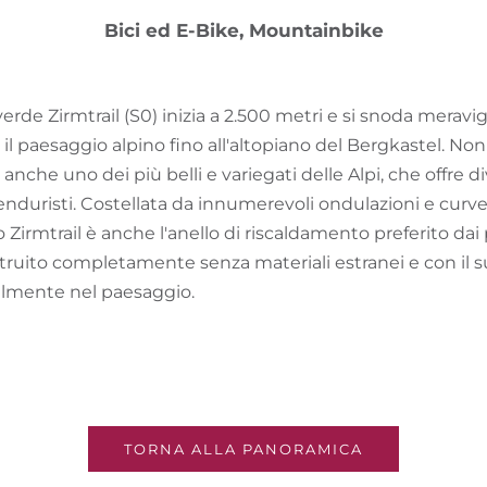
Bici ed E-Bike, Mountainbike
 verde Zirmtrail (S0) inizia a 2.500 metri e si snoda merav
 il paesaggio alpino fino all'altopiano del Bergkastel. Non
a anche uno dei più belli e variegati delle Alpi, che offre d
 enduristi. Costellata da innumerevoli ondulazioni e curve,
o Zirmtrail è anche l'anello di riscaldamento preferito dai 
truito completamente senza materiali estranei e con il su
almente nel paesaggio.
TORNA ALLA PANORAMICA