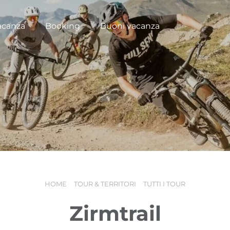
acanza
Booking
Buoni vacanza
HOME
TOUR & TERRITORI
TUTTI I TOUR
Zirmtrail