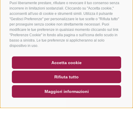
Puoi liberamente prestare, rifiutare o revocare il tuo consenso senza
incorrere in limitazioni sostanziali. Cliccando su "Accetta cookie,"
acconsenti all'uso di cookie e strumenti simili. Utilizza il pulsante
"Gestisci Preferenze" per personalizzare le tue scelte o "Rifiuta tutto"
per proseguire senza cookie non strettamente necessari. Puoi
modificare le tue preferenze in qualsiasi momento cliccando sul link
"Preferenze Cookie" in fondo alla pagina o sull'icona dello scudo in
basso a sinistra. Le tue preferenze si applicheranno al solo
dispositivo in uso.
BUONO
FAQ - GARANZIA DI QUALITÀ
Accetta cookie
NEWSLETTER
SOCIAL WALL
METEO
Rifiuta tutto
DE
IT
EN
Maggiori informazioni
CERCA E PRENOTA
RICHIESTA RAPIDA