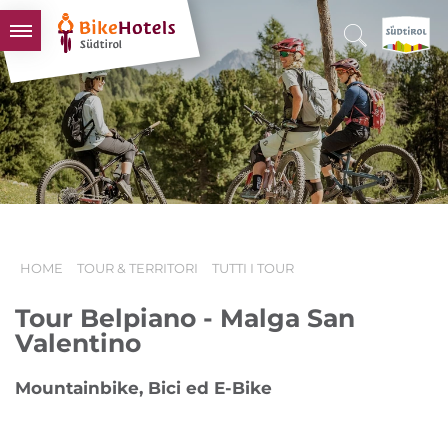
BIKEHOTELS
HOTELS & PACCHETTI
TOUR & TERRITORI
L'ALTO ADIGE & NOI
INFO UTILI
HOME
TOUR & TERRITORI
TUTTI I TOUR
Tour Belpiano - Malga San
Valentino
Mountainbike, Bici ed E-Bike