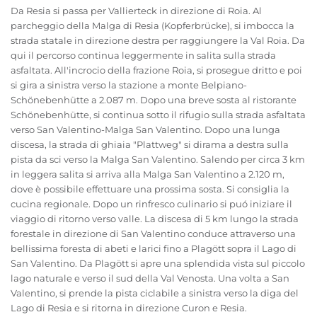
Da Resia si passa per Vallierteck in direzione di Roia. Al
parcheggio della Malga di Resia (Kopferbrücke), si imbocca la
strada statale in direzione destra per raggiungere la Val Roia. Da
qui il percorso continua leggermente in salita sulla strada
asfaltata. All'incrocio della frazione Roia, si prosegue dritto e poi
si gira a sinistra verso la stazione a monte Belpiano-
Schönebenhütte a 2.087 m. Dopo una breve sosta al ristorante
Schönebenhütte, si continua sotto il rifugio sulla strada asfaltata
verso San Valentino-Malga San Valentino. Dopo una lunga
discesa, la strada di ghiaia "Plattweg" si dirama a destra sulla
pista da sci verso la Malga San Valentino. Salendo per circa 3 km
in leggera salita si arriva alla Malga San Valentino a 2.120 m,
dove è possibile effettuare una prossima sosta. Si consiglia la
cucina regionale. Dopo un rinfresco culinario si puó iniziare il
viaggio di ritorno verso valle. La discesa di 5 km lungo la strada
forestale in direzione di San Valentino conduce attraverso una
bellissima foresta di abeti e larici fino a Plagött sopra il Lago di
San Valentino. Da Plagött si apre una splendida vista sul piccolo
lago naturale e verso il sud della Val Venosta. Una volta a San
Valentino, si prende la pista ciclabile a sinistra verso la diga del
Lago di Resia e si ritorna in direzione Curon e Resia.