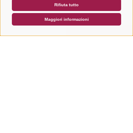
Rifiuta tutto
DE
IT
EN
Maggiori informazioni
CERCA E PRENOTA
RICHIESTA RAPIDA