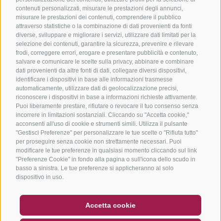
contenuti personalizzati, misurare le prestazioni degli annunci,
misurare le prestazioni dei contenuti, comprendere il pubblico
attraverso statistiche o la combinazione di dati provenienti da fonti
diverse, sviluppare e migliorare i servizi, utilizzare dati limitati per la
selezione dei contenuti, garantire la sicurezza, prevenire e rilevare
frodi, correggere errori, erogare e presentare pubblicità e contenuto,
salvare e comunicare le scelte sulla privacy, abbinare e combinare
dati provenienti da altre fonti di dati, collegare diversi dispositivi,
identificare i dispositivi in base alle informazioni trasmesse
automaticamente, utilizzare dati di geolocalizzazione precisi,
riconoscere i dispositivi in base a informazioni richieste attivamente.
Puoi liberamente prestare, rifiutare o revocare il tuo consenso senza
incorrere in limitazioni sostanziali. Cliccando su "Accetta cookie,"
acconsenti all'uso di cookie e strumenti simili. Utilizza il pulsante
"Gestisci Preferenze" per personalizzare le tue scelte o "Rifiuta tutto"
per proseguire senza cookie non strettamente necessari. Puoi
modificare le tue preferenze in qualsiasi momento cliccando sul link
"Preferenze Cookie" in fondo alla pagina o sull'icona dello scudo in
basso a sinistra. Le tue preferenze si applicheranno al solo
dispositivo in uso.
BUONO
FAQ - GARANZIA DI QUALITÀ
Accetta cookie
NEWSLETTER
SOCIAL WALL
METEO