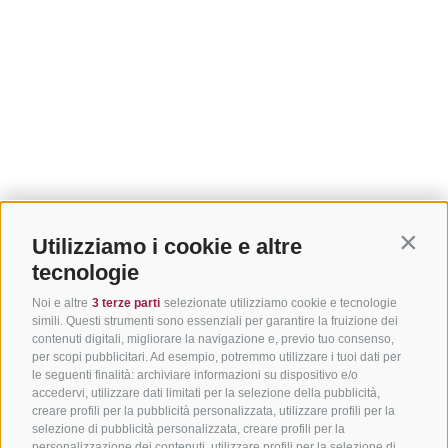
Utilizziamo i cookie e altre
Contin
tecnologie
Noi e altre
3 terze parti
selezionate utilizziamo cookie e tecnologie
simili. Questi strumenti sono essenziali per garantire la fruizione dei
contenuti digitali, migliorare la navigazione e, previo tuo consenso,
per scopi pubblicitari. Ad esempio, potremmo utilizzare i tuoi dati per
le seguenti finalità: archiviare informazioni su dispositivo e/o
accedervi, utilizzare dati limitati per la selezione della pubblicità,
creare profili per la pubblicità personalizzata, utilizzare profili per la
selezione di pubblicità personalizzata, creare profili per la
personalizzazione dei contenuti, utilizzare profili per la selezione di