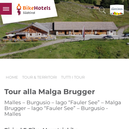
BIKEHOTELS
HOTELS & PACCHETTI
TOUR & TERRITORI
L'ALTO ADIGE & NOI
INFO UTILI
HOME
TOUR & TERRITORI
TUTTI I TOUR
Tour alla Malga Brugger
Malles – Burgusio – lago “Fauler See” – Malga
Brugger – lago “Fauler See” – Burgusio -
Malles