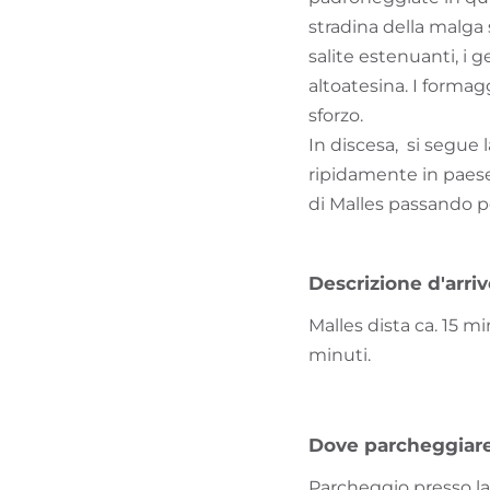
stradina della malga
salite estenuanti, i 
altoatesina. I formag
sforzo.
In discesa, si segue 
ripidamente in paese
di Malles passando p
Descrizione d'arri
Malles dista ca. 15 
minuti.
Dove parcheggiar
Parcheggio presso la 