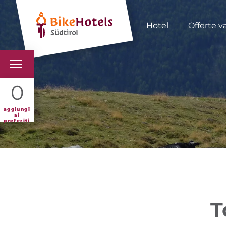
Hotel
Offerte v
BIKEHOTELS
0
HOTELS & PACCHETTI
aggiungi
ai
preferiti
TOUR & TERRITORI
L'ALTO ADIGE & NOI
INFO UTILI
T