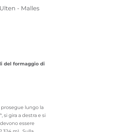
TROVA BIKEHOTEL
 Ulten - Malles
PACCHETTI VACANZE
i del formaggio di
 e prosegue lungo la
i gira a destra e si
e, devono essere
2.324 m). Sulla