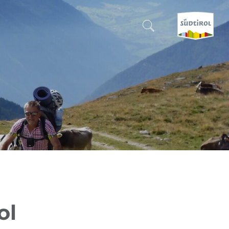
CERCA E PRENOTA
SCOPRI L'ALTO ADIGE
QUANDO?
-
DOVE?
COSA?
ol