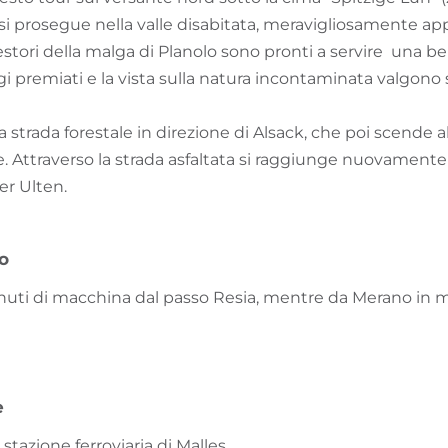
 si prosegue nella valle disabitata, meravigliosamente ap
gestori della malga di Planolo sono pronti a servire una 
gi premiati e la vista sulla natura incontaminata valgono
la strada forestale in direzione di Alsack, che poi scende
. Attraverso la strada asfaltata si raggiunge nuovamente 
er Ulten.
vo
minuti di macchina dal passo Resia, mentre da Merano in 
e
stazione ferroviaria di Malles