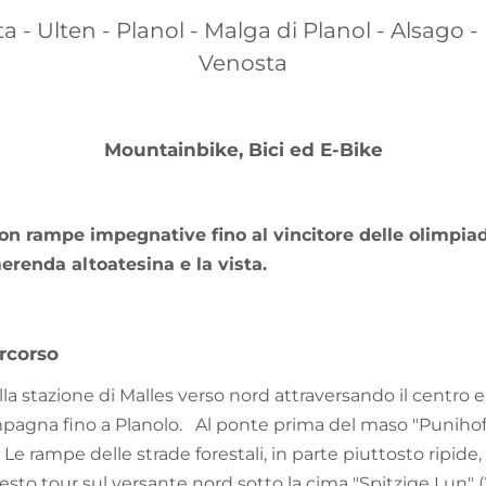
 - Ulten - Planol - Malga di Planol - Alsago -
Venosta
Mountainbike, Bici ed E-Bike
on rampe impegnative fino al vincitore delle olimpiad
erenda altoatesina e la vista.
rcorso
lla stazione di Malles verso nord attraversando il centro
pagna fino a Planolo. Al ponte prima del maso "Punihof", s
 Le rampe delle strade forestali, in parte piuttosto ripid
sto tour sul versante nord sotto la cima "Spitzige Lun" (