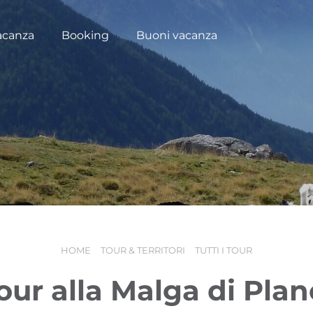
acanza
Booking
Buoni vacanza
HOME
TOUR & TERRITORI
TUTTI I TOUR
our alla Malga di Plan