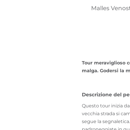
Malles Venosta
Tour meraviglioso c
malga. Godersi la m
Descrizione del pe
Questo tour inizia da
vecchia strada si cam
segue la segnaletica.
padroneggiate in que