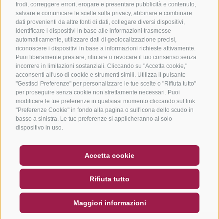
frodi, correggere errori, erogare e presentare pubblicità e contenuto,
salvare e comunicare le scelte sulla privacy, abbinare e combinare
dati provenienti da altre fonti di dati, collegare diversi dispositivi,
identificare i dispositivi in base alle informazioni trasmesse
automaticamente, utilizzare dati di geolocalizzazione precisi,
riconoscere i dispositivi in base a informazioni richieste attivamente.
Puoi liberamente prestare, rifiutare o revocare il tuo consenso senza
incorrere in limitazioni sostanziali. Cliccando su "Accetta cookie,"
acconsenti all'uso di cookie e strumenti simili. Utilizza il pulsante
"Gestisci Preferenze" per personalizzare le tue scelte o "Rifiuta tutto"
per proseguire senza cookie non strettamente necessari. Puoi
modificare le tue preferenze in qualsiasi momento cliccando sul link
"Preferenze Cookie" in fondo alla pagina o sull'icona dello scudo in
basso a sinistra. Le tue preferenze si applicheranno al solo
dispositivo in uso.
BUONO
FAQ - GARANZIA DI QUALITÀ
Accetta cookie
NEWSLETTER
SOCIAL WALL
METEO
Rifiuta tutto
DE
IT
EN
Maggiori informazioni