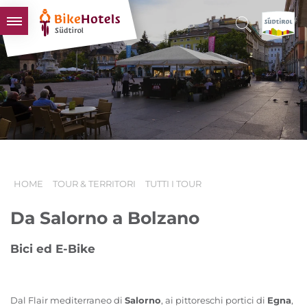
BIKEHOTELS
HOTELS & PACCHETTI
TOUR & TERRITORI
L'ALTO ADIGE & NOI
INFO UTILI
HOME
TOUR & TERRITORI
TUTTI I TOUR
Da Salorno a Bolzano
Bici ed E-Bike
Dal Flair mediterraneo di
Salorno
, ai pittoreschi portici di
Egna
,