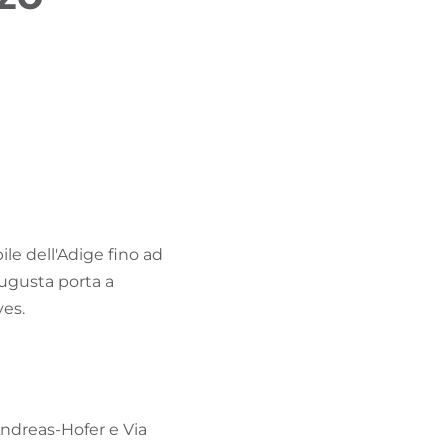
TROVA BIKEHOTEL
PACCHETTI VACANZE
ile dell'Adige fino ad
Augusta porta a
ves.
Andreas-Hofer e Via