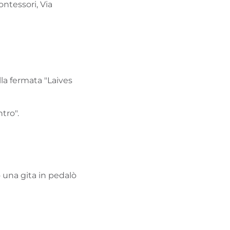
ontessori, Via
alla fermata "Laives
ntro".
 una gita in pedalò