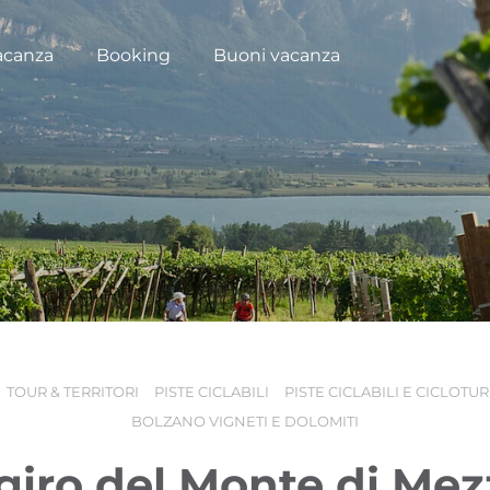
acanza
Booking
Buoni vacanza
TOUR & TERRITORI
PISTE CICLABILI
PISTE CICLABILI E CICLOTU
BOLZANO VIGNETI E DOLOMITI
 giro del Monte di Me