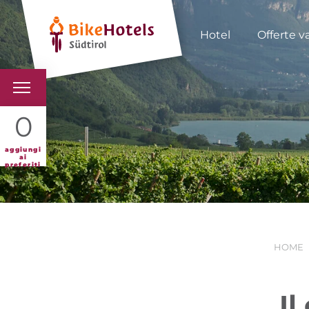
Hotel
Offerte v
BIKEHOTELS
0
HOTELS & PACCHETTI
aggiungi
ai
preferiti
TOUR & TERRITORI
L'ALTO ADIGE & NOI
HOME
INFO UTILI
Il