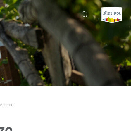
CERCA E PRENOTA
SCOPRI L'ALTO ADIGE
QUANDO?
-
DOVE?
RISTICHE
COSA?
zzo