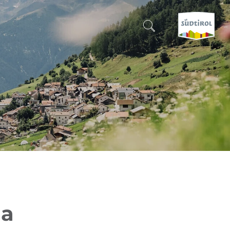
CERCA E PRENOTA
SCOPRI L'ALTO ADIGE
QUANDO?
-
DOVE?
COSA?
ia