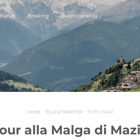
acanza
Booking
Buoni vacanza
HOME
TOUR & TERRITORI
TUTTI I TOUR
our alla Malga di Maz