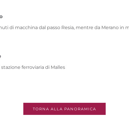
vo
minuti di macchina dal passo Resia, mentre da Merano in 
e
stazione ferroviaria di Malles
TORNA ALLA PANORAMICA