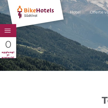
Hotel
Offerte v
BIKEHOTELS
0
HOTELS & PACCHETTI
aggiungi
ai
preferiti
TOUR & TERRITORI
L'ALTO ADIGE & NOI
INFO UTILI
T