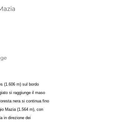
TROVA BIKEHOTEL
 Mazia
PACCHETTI VACANZE
dige
tes (1.606 m) sul bordo
ggiato si raggiunge il maso
foresta nera si continua fino
ggio Mazia (1.564 m), con
da in direzione dei