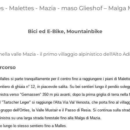
s - Malettes - Mazia - maso Glieshof – Malga
Bici ed E-Bike, Mountainbike
nella valle Mazia - il primo villaggio alpinistico dell'Alto A
rcorso
Malles si parte tranquillamente per il centro fino a raggiungere i piani di Malet
entiero di ghiaia n° 12, in piacevole salita. Su bei sentieri lungo il pendio sole
inistra verso "Gemassen" 350 m più avanti, dopo la prima griglia di terra nella 
Al "Tartscher Leger" si raggiunge l'Alta Via Val Venosta, che porta fino al villa
l gruppo dell'Ortles, la Valle Mustair e il Passo di Resia. Si continua sulla stra
sinistra su una larga strada forestale fino alla Malga di Mazia.
o lungo lo stesso sentiero fino a Malles.