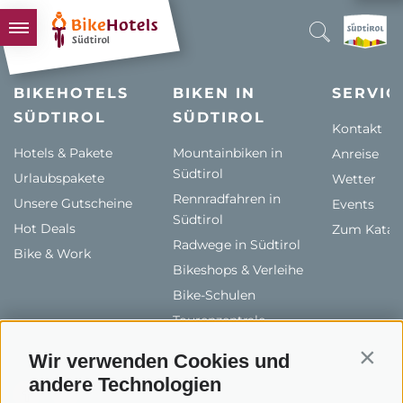
BIKEHOTELS
BIKEHOTELS
BIKEN IN
SERVIC
SÜDTIROL
HOTELS & PAKETE
SÜDTIROL
Kontakt
TOUREN & REVIERE
Hotels & Pakete
Mountainbiken in
Anreise
Südtirol
Urlaubspakete
SÜDTIROL & WIR
Wetter
Rennradfahren in
Unsere Gutscheine
Events
SCHLUSSLICHTER
Südtirol
Hot Deals
Zum Katal
Radwege in Südtirol
Bike & Work
Bikeshops & Verleihe
Bike-Schulen
Tourenzentrale
Wir verwenden Cookies und
Contin
andere Technologien