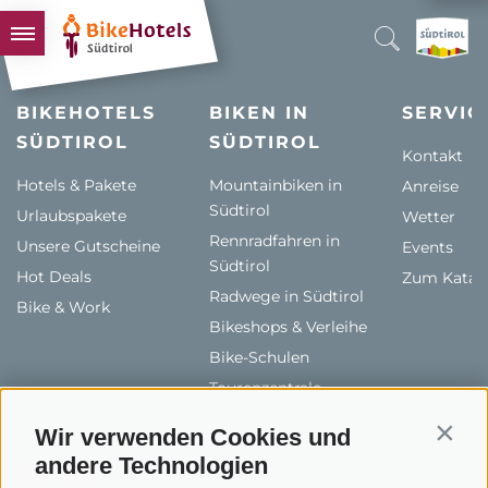
BIKEHOTELS
BIKEHOTELS
BIKEN IN
SERVIC
SÜDTIROL
HOTELS & PAKETE
SÜDTIROL
Kontakt
TOUREN & REVIERE
Hotels & Pakete
Mountainbiken in
Anreise
Südtirol
Urlaubspakete
SÜDTIROL & WIR
Wetter
Rennradfahren in
Unsere Gutscheine
Events
SCHLUSSLICHTER
Südtirol
Hot Deals
Zum Katal
Radwege in Südtirol
Bike & Work
Bikeshops & Verleihe
Bike-Schulen
Tourenzentrale
Wir verwenden Cookies und
Contin
andere Technologien