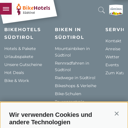
BIKEHOTELS
BIKEHOTELS
BIKEN IN
SERVIC
SÜDTIROL
HOTELS & PAKETE
SÜDTIROL
Kontakt
TOUREN & REVIERE
Hotels & Pakete
Mountainbiken in
Anreise
Südtirol
Urlaubspakete
SÜDTIROL & WIR
Wetter
Rennradfahren in
Unsere Gutscheine
Events
SCHLUSSLICHTER
Südtirol
Hot Deals
Zum Katal
Radwege in Südtirol
Bike & Work
Bikeshops & Verleihe
Bike-Schulen
Tourenzentrale
Wir verwenden Cookies und
Contin
andere Technologien